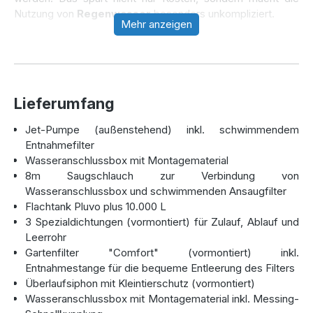
Nutzung von
Regenwasser
besonders unkompliziert.
Mehr anzeigen
Warum ein Flachtank?
Ein Flachtank bietet erhebliche Vorteile gegenüber
Lieferumfang
herkömmlichen
Zisternen
. Durch seine geringe
Einbautiefe benötigen Sie weniger Aushub, was Zeit und
Jet-Pumpe (außenstehend) inkl. schwimmendem
Kosten bei der Installation spart. Zudem ermöglicht die
Entnahmefilter
kompakte Bauweise eine flexible Platzierung, auch in
Wasseranschlussbox mit Montagematerial
Bereichen mit schwierigen Bodenverhältnissen oder einem
8m Saugschlauch zur Verbindung von
hohen Grundwasserspiegel. Trotz der flachen Form verfügt
Wasseranschlussbox und schwimmenden Ansaugfilter
die
Kunststoffzisterne
über ein großes
Flachtank Pluvo plus 10.000 L
Speichervolumen, sodass genügend
Regenwasser
für die
3 Spezialdichtungen (vormontiert) für Zulauf, Ablauf und
Bewässerung von Pflanzen, Rasen oder sogar kleinen
Leerrohr
landwirtschaftlichen Flächen zur Verfügung steht.
Gartenfilter "Comfort" (vormontiert) inkl.
Entnahmestange für die bequeme Entleerung des Filters
Überlaufsiphon mit Kleintierschutz (vormontiert)
Hochwertige Qualität „Made in
Wasseranschlussbox mit Montagematerial inkl. Messing-