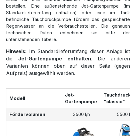
bestellen. Eine außenstehende Jet-Gartenpumpe (im
Die
Kunststoffzisterne
wird mit einem vormontierten
Standardlieferumfang enthalten) oder eine im Tank
Filterkorb und einem Überlaufsiphon mit Kleintierschutz
befindliche Tauchdruckpumpe fördern das gespeicherte
geliefert. Zusätzlich stehen verschiedene
Regenwasser an die Verbrauchsstellen. Die genauen
Abdeckungsoptionen zur Verfügung, um die
Zisterne
technischen Daten entnehmen sie bitte der
optimal in Ihren Garten zu integrieren:
untenstehenden Tabelle.
Stülpdeckel „Basic“ (bis 80 kg belastbar):
Aus
Hinweis:
Im Standardlieferumfang dieser Anlage ist
schlagfestem Polyethylen für eine einfache Abdeckung.
die
Jet-Gartenpumpe enthalten
. Die anderen
Stabiflex PE-Abdeckung (bis 200 kg belastbar):
Varianten können oben auf dieser Seite (gegen
TÜV-geprüft und begehbar, ideal für stabilen Schutz.
Aufpreis) ausgewählt werden.
Domschacht-Abdeckung (bis 600 kg Radlast):
Für
den Einbau in PKW-befahrbaren Bereichen geeignet.
Jet-
Tauchdruckp
Modell
Gartenpumpe
"classic"
Fördervolumen
3600 l/h
5500 l/h