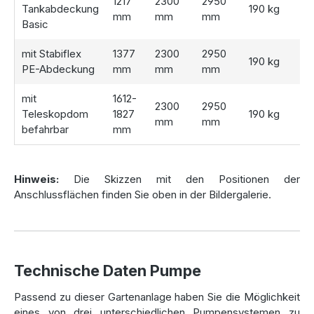
1217
2300
2950
drei vormontierten DN100-Anschlüssen für Zulauf, Ablauf
Tankabdeckung
190 kg
mm
mm
mm
und Technik ausgestattet. Das integrierte Filter- und
Basic
Technikset sorgt dafür, dass das gesammelte
Regenwasser
sauber bleibt und problemlos entnommen
mit Stabiflex
1377
2300
2950
190 kg
werden kann. Je nach individuellen Anforderungen stehen
PE-Abdeckung
mm
mm
mm
verschiedene Pumpenoptionen zur Auswahl:
mit
1612-
2300
2950
Jet-Gartenpumpe (Standard):
Eine mobile Pumpe
Teleskopdom
1827
190 kg
mm
mm
außerhalb der
Zisterne
, die flexibel eingesetzt werden
befahrbar
mm
kann. Sie wird mit einem verstärkten Saugschlauch und
einem schwimmenden Ansaugfilter geliefert, der das
sauberste Wasser knapp unter der Oberfläche ansaugt.
Hinweis:
Die Skizzen mit den Positionen der
Tauchdruckpumpe (optional):
Eine leistungsstarke,
Anschlussflächen finden Sie oben in der Bildergalerie.
geräuscharme Pumpe, die direkt im
Regenwassertank
installiert wird. Diese Lösung sorgt für einen nahezu
unsichtbaren und besonders bequemen Pumpenbetrieb.
Technische Daten Pumpe
Individuelle Anpassung mit
Passend zu dieser Gartenanlage haben Sie die Möglichkeit
verschiedenen Abdeckungen
eines von drei unterschiedlichen Pumpensystemen zu