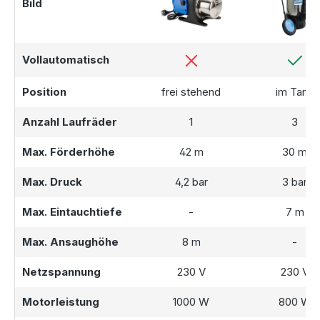
Bild
Vollautomatisch
Position
frei stehend
im Tank
Anzahl Laufräder
1
3
Max. Förderhöhe
42 m
30 m
Max. Druck
4,2 bar
3 bar
Max. Eintauchtiefe
-
7 m
Max. Ansaughöhe
8 m
-
Netzspannung
230 V
230 V
Motorleistung
1000 W
800 W