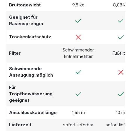
Bruttogewicht
9,8 kg
8,08 kg
Geeignet für
Rasensprenger
Trockenlaufschutz
Schwimmender
Filter
Fußfilter
Entnahmefilter
Schwimmende
Ansaugung möglich
Für
Tropfbewässerung
geeignet
Anschlusskabellänge
1,45 m
10 m
Lieferzeit
sofort lieferbar
sofort liefer