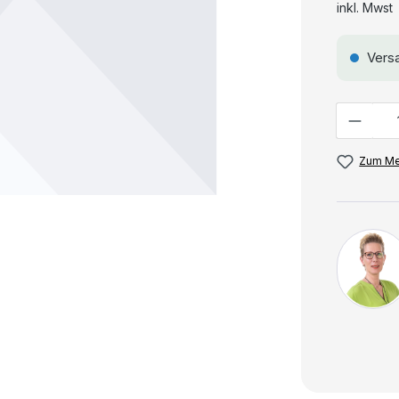
inkl. Mwst
Versa
Anzahl
Zum Me