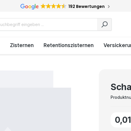
192 Bewertungen
Zisternen
Retentionszisternen
Versickeru
Scha
Produktn
0,0