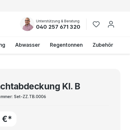
Unterstützung & Beratung
040 257 671 320
ng
Abwasser
Regentonnen
Zubehör
chtabdeckung Kl. B
ummer:
Set-ZZ.TB.0006
1 €*