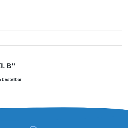
l. B"
 bestellbar!