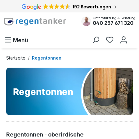
192 Bewertungen
inhalt springen
Unterstützung & Beratung
040 257 671 320
Menü
Startseite
Regentonnen
Regentonnen
Regentonnen - oberirdische