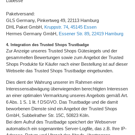
Lübesse
Paketversand:
GLS Germany, Pinkertweg 49, 22113 Hamburg
DHL Paket GmbH,
Kruppstr. 74
,
45145 Essen
Hermes Germany GmbH,
Essener Str. 89
,
22419 Hamburg
4. Integration des Trusted Shops Trustbadge
Zur Anzeige unseres Trusted Shops Gütesiegels und der
gesammelten Bewertungen sowie zum Angebot der Trusted
Shops Produkte für Käufer nach einer Bestellung ist auf dieser
Webseite das Trusted Shops Trustbadge eingebunden.
Dies dient der Wahrung unserer im Rahmen einer
Interessensabwägung überwiegenden berechtigten Interessen
an einer optimalen Vermarktung unseres Angebots gemäß Art.
6 Abs. 1 S. 1 lit. f DSGVO. Das Trustbadge und die damit
beworbenen Dienste sind ein Angebot der Trusted Shops
GmbH, Subbelrather Str. 15C, 50823 Köln.
Bei dem Aufruf des Trustbadge speichert der Webserver
automatisch ein sogenanntes Server-Logfile, das z.B. Ihre IP-