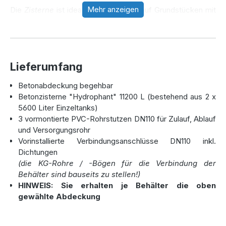
Mehr anzeigen
Die
Zisterne
ist ideal für den Einsatz auf Grundstücken mit
hohem Wasserbedarf und kann selbst bei schwierigen
Bodenverhältnissen wie Lehmböden oder hohem
Grundwasserstand problemlos eingebaut werden. Ein
weiterer Vorteil: Bei sachgerechter Installation gewährt der
Lieferumfang
Hersteller eine 30-jährige Garantie auf die Zisterne – ein
klares Zeichen für Qualität und Zuverlässigkeit.
Betonabdeckung begehbar
Betonzisterne "Hydrophant" 11200 L (bestehend aus 2 x
5600 Liter Einzeltanks)
Ausstattung und Zubehör für
3 vormontierte PVC-Rohrstutzen DN110 für Zulauf, Ablauf
individuelle Ansprüche
und Versorgungsrohr
Vorinstallierte Verbindungsanschlüsse DN110 inkl.
Die Hydrophant 11.200 Liter wird standardmäßig mit drei
Dichtungen
PVC-Rohrstutzen (DN110) für Zulauf, Ablauf und ein
(die KG-Rohre / -Bögen für die Verbindung der
Versorgungsrohr geliefert. Die beiden Tanks sind mit
Behälter sind bauseits zu stellen!)
Betonabdeckungen ausgestattet, die begehbar sind. Für
HINWEIS: Sie erhalten je Behälter die oben
spezielle Anforderungen stehen auch Abdeckungen zur
gewählte Abdeckung
Verfügung, die befahrbar sind – bis hin zu LKW-
Belastungen von bis zu 40 Tonnen.