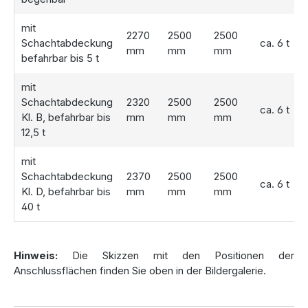
als
Gartenkomplettanlage
oder
Hauskomplettanlage
an.
mit
Diese machen die Bewässerung oder die Verwendung in
2270
2500
2500
Schachtabdeckung
ca. 6 t
Waschmaschinen und Toiletten spielend einfach.
mm
mm
mm
befahrbar bis 5 t
Ergänzend können Sie mit der
Füllstandsanzeige Liquid
Check
jederzeit den Wasserstand überwachen.
mit
Schachtabdeckung
2320
2500
2500
ca. 6 t
Kl. B, befahrbar bis
mm
mm
mm
Lieferung und Einbau: schnell und
12,5 t
unkompliziert
mit
Die Hydrophant Betonzisterne 11.200 Liter wird direkt an
Schachtabdeckung
2370
2500
2500
ca. 6 t
Ihre Baustelle geliefert und mithilfe eines Krans sicher in die
Kl. D, befahrbar bis
mm
mm
mm
vorbereitete Baugrube eingesetzt. Dieser Prozess ist in der
40 t
Regel pro Zisterne innerhalb von 30 Minuten
abgeschlossen, sofern ausreichend Platz für den Kran
vorhanden ist.
Hinweis:
Die Skizzen mit den Positionen der
Anschlussflächen finden Sie oben in der Bildergalerie.
Ein zusätzlicher Vorteil: Der anfallende Bodenaushub kann
direkt wieder zur Verfüllung verwendet werden – das spart
Zeit und reduziert die Kosten. Weitere Details zur Lieferung