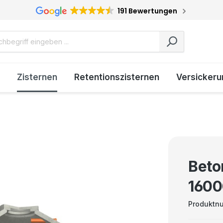
191 Bewertungen
Zisternen
Retentionszisternen
Versickeru
Beto
1600
Produktn