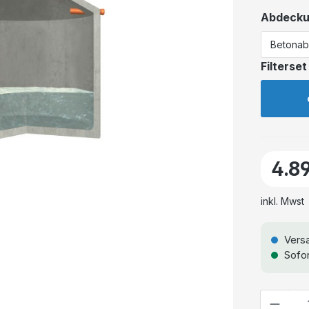
Abdeck
Filterset
4.8
inkl. Mwst
Versa
Sofor
Anzahl