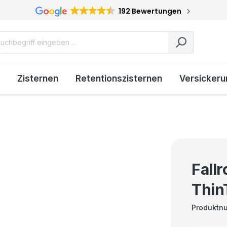
192 Bewertungen
Zisternen
Retentionszisternen
Versickeru
Fall
Thin
Produktn