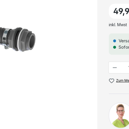
49,
inkl. Mwst
Versa
Sofor
Anzahl
Zum Me