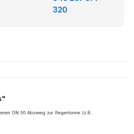
320
s"
igt einen DN 50 Abzweig zur Regentonne (z.B.