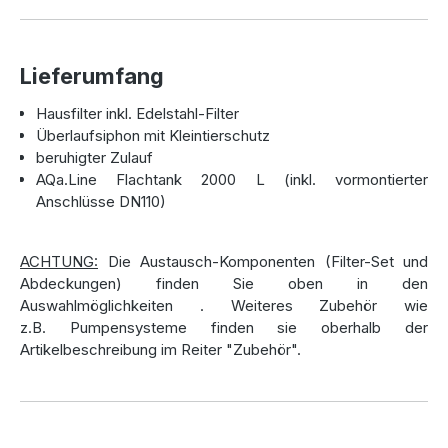
Eine Zisterne mit Kompakten
Abmessungen
Lieferumfang
Die
AQa.Line Flachtank Zisterne
überzeugt durch ihre
Hausfilter inkl. Edelstahl-Filter
kompakten Maße: Mit einer
Länge von 2200 mm
, einer
Überlaufsiphon mit Kleintierschutz
Breite von 1230 mm
und einer
Höhe von 1180 mm
lässt
beruhigter Zulauf
sie sich auch durch schmale Zugänge bequem
AQa.Line Flachtank 2000 L (inkl. vormontierter
transportieren. Sie ist mit drei DN110-Anschlüssen
Anschlüsse DN110)
ausgestattet – für Zulauf, Ablauf und Leerrohr – und bietet
mit einem höhenverstellbaren Ausgleichsdom (380–580
mm) eine flexible Anpassung an unterschiedliche
ACHTUNG:
Die Austausch-Komponenten (Filter-Set und
Geländebedingungen. Selbst bei einer Neigung von bis zu
Abdeckungen) finden Sie oben in den
5° bleibt die Installation einfach und sicher.
Auswahlmöglichkeiten
. Weiteres Zubehör wie
z.B. Pumpensysteme finden sie oberhalb der
Artikelbeschreibung im Reiter "Zubehör".
Optionale Ausstattungen: Für jede
Nutzung die passende Lösung
Die
Zisterne
kann mit verschiedenen Abdeckungen