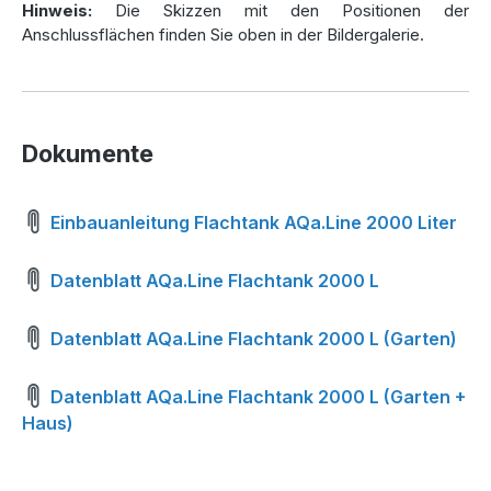
Hinweis:
Die Skizzen mit den Positionen der
Gefertigt aus
hochwertigem, sortenreinem
Anschlussflächen finden Sie oben in der Bildergalerie.
Polyethylen
, zeichnet sich die Zisterne durch ihre
außergewöhnliche Stabilität aus. Sie wird im
Rotationssinterverfahren hergestellt, wodurch ein nahtloser,
vollständig wasserdichter Tankkörper entsteht.
Verstärkungsrippen sorgen für zusätzliche Stabilität,
Dokumente
sodass der Tank den Belastungen des Erdreichs
problemlos standhält. Das Material ist UV-beständig,
schadstofffrei und zu 100 % recycelbar – eine
Einbauanleitung Flachtank AQa.Line 2000 Liter
umweltfreundliche Wahl mit einer Garantie von 25 Jahren.
Datenblatt AQa.Line Flachtank 2000 L
Warum ein kleiner Flachtank die
Datenblatt AQa.Line Flachtank 2000 L (Garten)
richtige Wahl ist
Datenblatt AQa.Line Flachtank 2000 L (Garten +
Flachtanks wie die AQa.Line Zisterne 2000 Liter bieten
Haus)
zahlreiche Vorteile:
Platzsparend und effizient:
Ideal für kleine
Grundstücke und Gärten.