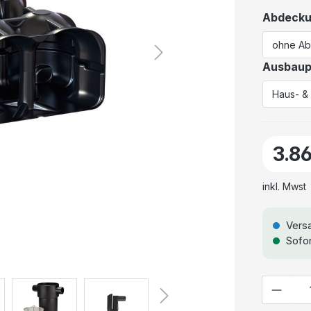
Abdeck
Ausbaup
3.8
inkl. Mwst
Versa
Sofor
Anzahl