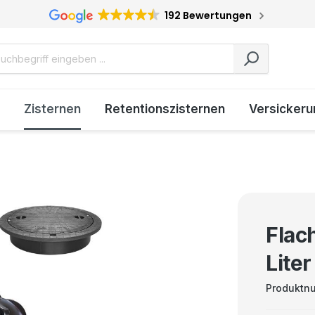
192 Bewertungen
Zisternen
Retentionszisternen
Versickeru
Flac
Liter
Produktn