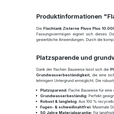
Produktinformationen "Fla
Die
Flachtank Zisterne Pluvo Plus 10.000
Fassungsvermögen eignet sich dieses Do
gewerbliche Anwendungen. Durch die kompakt
Platzsparende und grund
Dank der flachen Bauweise lässt sich die
P
Grundwasserbeständigkeit
, die eine s
lehmigem Untergrund ermöglicht. Die robuste 
Platzsparend:
Flache Bauweise für eine ei
Grundwasserbeständig:
Perfekt geeign
Robust & langlebig:
Aus 100 % recycelbar
Fugen- & schweißnahtfrei:
Maximale Dic
50 Jahre Materialgarantie:
Für langfrist