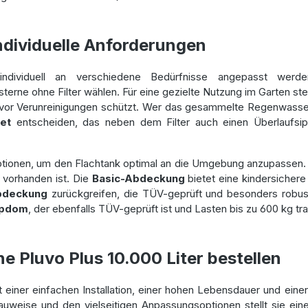
individuelle Anforderungen
dividuell an verschiedene Bedürfnisse angepasst werd
erne ohne Filter wählen. Für eine gezielte Nutzung im Garten steh
 vor Verunreinigungen schützt. Wer das gesammelte Regenwasse
et
entscheiden, das neben dem Filter auch einen Überlaufsipho
tionen, um den Flachtank optimal an die Umgebung anzupassen. 
 vorhanden ist. Die
Basic-Abdeckung
bietet eine kindersichere
Abdeckung
zurückgreifen, die TÜV-geprüft und besonders robust 
opdom
, der ebenfalls TÜV-geprüft ist und Lasten bis zu 600 kg tr
ne Pluvo Plus 10.000 Liter bestellen
 einer einfachen Installation, einer hohen Lebensdauer und einer
uweise und den vielseitigen Anpassungsoptionen stellt sie ein