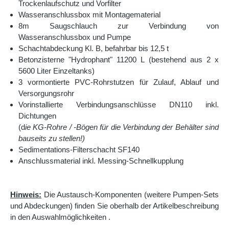
Trockenlaufschutz und Vorfilter
von 30 Jahren.
Wasseranschlussbox mit Montagematerial
8m Saugschlauch zur Verbindung von
Die Zisterne Hydrophant wird Ihnen direkt bei der Anlieferung
Wasseranschlussbox und Pumpe
in die vorbereitete Baugrube gesetzt (sofern möglich, bitte die
Schachtabdeckung Kl. B, befahrbar bis 12,5 t
Lieferbedingungen beachten).
Betonzisterne "Hydrophant" 11200 L (bestehend aus 2 x
Im Lieferumfang ist ein hochwertige
Sedimentations-
5600 Liter Einzeltanks)
Filterschacht
enthalten. Dieser wird extern vor der Zisterne
3 vormontierte PVC-Rohrstutzen für Zulauf, Ablauf und
installiert und zeichnet sich durch seine hohe
Versorgungsrohr
Reinigungsleistung aus. Außerdem muss dieser Vorfilter nur
Vorinstallierte Verbindungsanschlüsse DN110 inkl.
äußerst selten gereinigt werden und ist sehr gut zugänglich.
Dichtungen
Falls die angeschlossene Dachfläche sehr groß ist (z.B.
(d
ie KG-Rohre / -Bögen für die Verbindung der Behälter sind
bei einer Halle), können gegen Aufpreis auch sämtliche
bauseits zu stellen!)
Anschlüsse in DN150 montiert werden. Ebenso ist es
Sedimentations-Filterschacht SF140
möglich, den Vorfilter-Schacht in einer größeren Version
Anschlussmaterial inkl. Messing-Schnellkupplung
zu bekommen, die für einen höheren Volumenstrom
ausgelegt ist. Bitte sprechen Sie uns diesbezüglich an!
Hinweis:
Die Austausch-Komponenten (weitere Pumpen-Sets
Bzgl. der Wasserförderung bieten wir unterschiedliche
und Abdeckungen) finden Sie oberhalb der Artikelbeschreibung
Lösungen an.
in den Auswahlmöglichkeiten
.