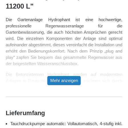
11200 L"
Die Gartenanlage Hydrophant ist eine hochwertige,
professionelle Regenwasseranlage für die
Gartenbewässerung, die auch höchsten Ansprüchen gerecht
wird. Die einzelnen Komponenten der Anlage sind optimal
aufeinander abgestimmt, dieses vereinfacht die Installation und
erhöht den Bedienungskomfort. Nach dem Prinzip „plug and
play“ zapfen Sie bequem das gesammelte Regenwasser aus
der beigestellten Wasseranschlussbox.
Die Betonzisternen Hydrophant werden auf modernsten
Mehr anzeigen
Anlagen in Deutschland hergestellt und zeichnen sich durch
eine außerordentlich hohe Stabilität aus (belastbar bis 40 to.
mit entsprechender Abdeckung). Durch die monolithische
Bauweise entfällt das zeitaufwendige Vermörteln auf der
Baustelle. Der Hydrophant kann problemlos auch in
Lieferumfang
schwierige Bodenformationen (wie z.B. Lehmboden), sowie
bei Grund- und Schichtenwasser eingebaut werden. Bei
Tauchdruckpumpe automatic: Vollautomatisch, 4-stufig inkl.
sachgerechtem Einbau gewährt der Hersteller eine Garantie**