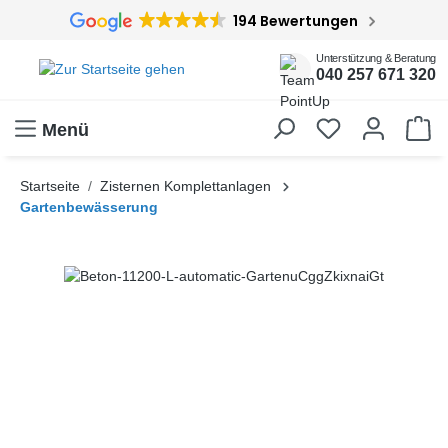
194 Bewertungen
inhalt springen
Unterstützung & Beratung
040 257 671 320
Menü
Startseite
Zisternen Komplettanlagen
Gartenbewässerung