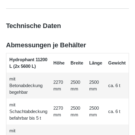
Eine Wassernentnahmebox
mit Messing-Schnellkuplung (bei
der frei stehenden Pumpe) bzw. mit Hydro-Fit
Wasserstoppventil (bei der Tauchdruckpumpe), sowie eine
Schlauchgarnitur mit den entsprechenden Fittingen, runden
Technische Daten
das Komplettpaket ab.
Da die Verbindungsanschlüsse unserer Mehrbehälter-
Abmessungen je Behälter
Zisternen immer auf Kundenwunsch gesetzt werden und es
sich daher um eine Sonderanfertigung handelt, unterliegen
Hydrophant 11200
diese nicht dem gesetzlichen Widerrufsrecht.
Höhe
Breite
Länge
Gewicht
L (2x 5600 L)
mit
2270
2500
2500
Betonabdeckung
ca. 6 t
mm
mm
mm
begehbar
mit
2270
2500
2500
Schachtabdeckung
ca. 6 t
mm
mm
mm
befahrbar bis 5 t
mit