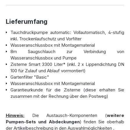
zapfen Sie bequem das gesammelte Regenwasser aus der
beigestellten Wasseranschlussbox.
Lieferumfang
Die Zisterne Smart ist „made in germany“ und wird aus
stabilen, säurebeständigen Polyethylen hergestellt. Sie ist
Tauchdruckpumpe automatic: Vollautomatisch, 4-stufig
statisch geprüft und der Hersteller gewährt eine Garantie**
inkl. Trockenlaufschutz und Vorfilter
von 25 Jahren (bei sachgerechtem Einbau). Das
Wasseranschlussbox mit Montagematerial
Herstellungsverfahren des spannungsfreien Rotations-
8m Saugschlauch zur Verbindung von
Sinterns garantiert höchste Stabilität und Sicherheit. Zwei
Wasseranschlussbox und Pumpe
Anschlussdichtungen DN 100 für Zulauf und Überlauf sind
Zisterne Smart 3300 Liter* (inkl. 2 x Lippendichtung DN
bereits vormontiert. Zudem besitzt der Tank zwei
100 für Zulauf und Ablauf vormontiert)
Anschlussstutzen die bei Bedarf (z.B. zum Verlegen der
Gartenfilter "Basic"
Technikleitung) geöffnet werden können.
Wasseranschlussbox mit Montagematerial
Der Gartenfilter Basic sorgt für eine optimale Qualität des
Garantieurkunde für die Zisterne (diese erhalten Sie
gesammelten Regenwassers. Laub und grober Schmutz
zusammen mit der Rechnung über den Postweg)
wird zuverlässig zurückgehalten. Wir bieten unseren
Kunden die Möglichkeit zwischen unterschiedlichen
Pumpenmodellen auszuwählen. Selbstverständlich
Hinweis:
Die Austausch-Komponenten (
weitere
verfügen die Pumpen über einen Trockenlaufschutz und
Pumpen-Sets und Abdeckungen
) finden Sie oberhalb
sind für den Betrieb von Rasensprengern geeignet.
der Artikelbeschreibung in den Auswahlmöglichkeiten
.