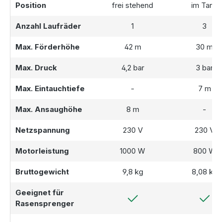
Position
frei stehend
im Tank
Anzahl Laufräder
1
3
Max. Förderhöhe
42 m
30 m
Max. Druck
4,2 bar
3 bar
Max. Eintauchtiefe
-
7 m
Max. Ansaughöhe
8 m
-
Netzspannung
230 V
230 V
Motorleistung
1000 W
800 W
Bruttogewicht
9,8 kg
8,08 kg
Geeignet für
Rasensprenger