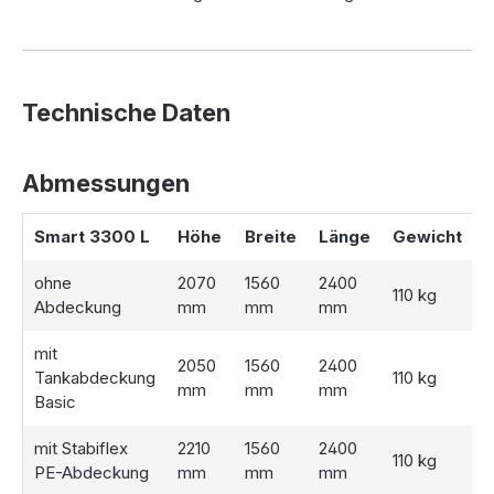
Bezüglich der Wasserentnahme bieten wir verschiedene
Pumpenlösungen an.
Eine Wassernentnahmebox
, sowie eine Schlauchgarnitur
mit den entsprechenden Fittingen runden das
Technische Daten
Komplettpaket ab.
Abmessungen
Smart 3300 L
Höhe
Breite
Länge
Gewicht
ohne
2070
1560
2400
110 kg
Abdeckung
mm
mm
mm
mit
2050
1560
2400
Tankabdeckung
110 kg
mm
mm
mm
Basic
mit Stabiflex
2210
1560
2400
110 kg
PE-Abdeckung
mm
mm
mm