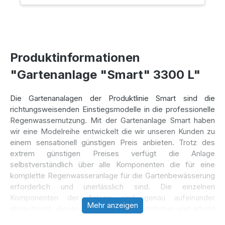
Produktinformationen
"Gartenanlage "Smart" 3300 L"
Die Gartenanalagen der Produktlinie Smart sind die
richtungsweisenden Einstiegsmodelle in die professionelle
Regenwassernutzung. Mit der Gartenanlage Smart haben
wir eine Modelreihe entwickelt die wir unseren Kunden zu
einem sensationell günstigen Preis anbieten. Trotz des
extrem günstigen Preises verfügt die Anlage
selbstverständlich über alle Komponenten die für eine
komplette Regenwasseranlage für die Gartenbewässerung
erforderlich und unerlässlich sind. Die einzelnen
Komponenten der Anlage sind genau aufeinander
Mehr anzeigen
abgestimmt, dieses vereinfacht die Installation und erhöht
den Bedienungskomfort. Nach dem Prinzip „plug and play“,