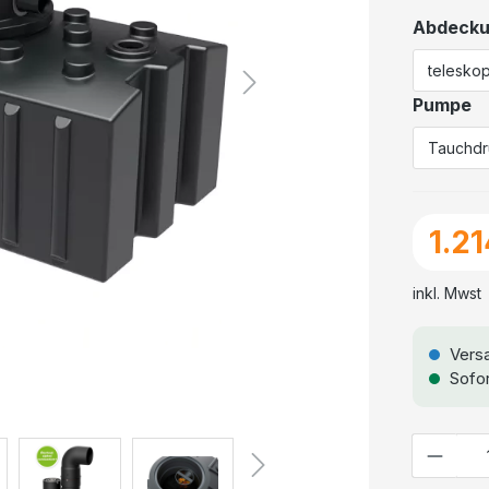
Abdeck
Pumpe
1.21
inkl. Mwst
Versa
Sofor
Anzahl