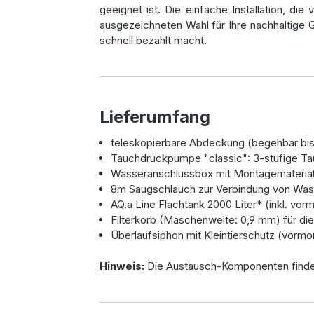
geeignet ist. Die einfache Installation, d
ausgezeichneten Wahl für Ihre nachhaltige 
schnell bezahlt macht.
Lieferumfang
teleskopierbare Abdeckung (begehbar bis
Tauchdruckpumpe "classic": 3-stufige T
Wasseranschlussbox mit Montagemateria
8m Saugschlauch zur Verbindung von Wa
AQ.a Line Flachtank 2000 Liter* (inkl. vor
Filterkorb (Maschenweite: 0,9 mm) für di
Überlaufsiphon mit Kleintierschutz (vormon
Hinweis:
Die Austausch-Komponenten finden