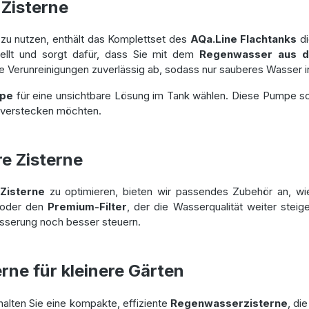
 Zisterne
u nutzen, enthält das Komplettset des
AQa.Line Flachtanks
di
llt und sorgt dafür, dass Sie mit dem
Regenwasser aus d
re Verunreinigungen zuverlässig ab, sodass nur sauberes Wasser i
mpe
für eine unsichtbare Lösung im Tank wählen. Diese Pumpe so
verstecken möchten.
re Zisterne
 Zisterne
zu optimieren, bieten wir passendes Zubehör an, w
 oder den
Premium-Filter
, der die Wasserqualität weiter steig
ässerung noch besser steuern.
erne für kleinere Gärten
halten Sie eine kompakte, effiziente
Regenwasserzisterne
, di