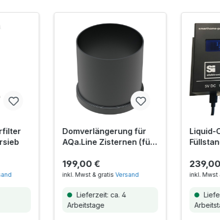
filter
Domverlängerung für
Liquid-
ersieb
AQa.Line Zisternen (für
Füllsta
Tanks bis 02/2021)
Smarth
199,00 €
239,00
sand
inkl. Mwst & gratis
Versand
inkl. Mwst 
Lieferzeit: ca. 4
Liefer
Arbeitstage
Arbeits