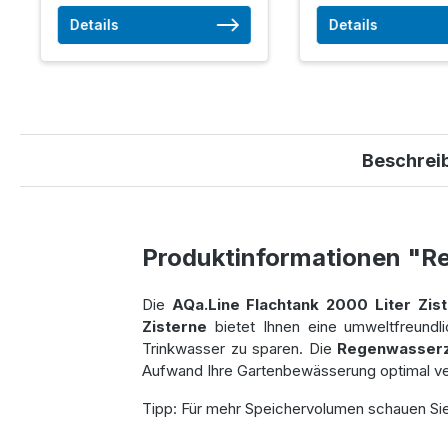
Details
Details
Beschrei
Produktinformationen "R
Die
AQa.Line Flachtank 2000 Liter
Zis
Zisterne
bietet Ihnen eine umweltfreundl
Trinkwasser zu sparen. Die
Regenwasserz
Aufwand Ihre Gartenbewässerung optimal v
Tipp: Für mehr Speichervolumen schauen Si