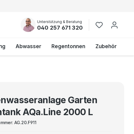
Unterstützung & Beratung
040 257 671 320
ng
Abwasser
Regentonnen
Zubehör
nwasseranlage Garten
htank AQa.Line 2000 L
ummer:
AG.20.F911