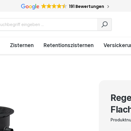
191 Bewertungen
Zisternen
Retentionszisternen
Versickeru
Rege
Flac
Produktn