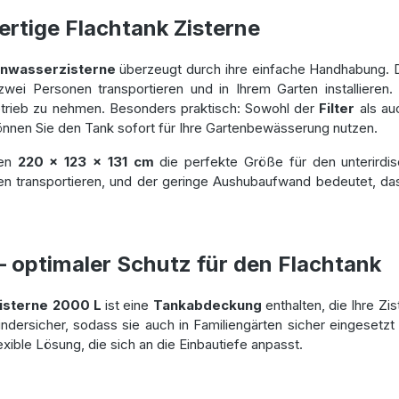
rtige Flachtank Zisterne
nwasserzisterne
überzeugt durch ihre einfache Handhabung. 
wei Personen transportieren und in Ihrem Garten installieren
Betrieb zu nehmen. Besonders praktisch: Sowohl der
Filter
als au
o können Sie den Tank sofort für Ihre Gartenbewässerung nutzen.
ßen
220 x 123 x 131 cm
die perfekte Größe für den unterirdis
transportieren, und der geringe Aushubaufwand bedeutet, dass d
 optimaler Schutz für den Flachtank
Zisterne 2000 L
ist eine
Tankabdeckung
enthalten, die Ihre Zi
dersicher, sodass sie auch in Familiengärten sicher eingesetzt 
exible Lösung, die sich an die Einbautiefe anpasst.