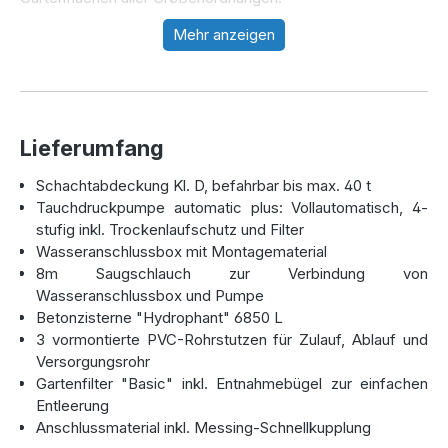
Mehr anzeigen
Vorteile der Hydrophant Betonzisterne
6800 Liter:
Robuste Bauweise
: Die Zisterne wird aus
Lieferumfang
hochwertigem Beton gefertigt und ist extrem stabil
Schachtabdeckung Kl. D, befahrbar bis max. 40 t
und langlebig.
Tauchdruckpumpe automatic plus: Vollautomatisch, 4-
Einfache Installation
: Dank der nahtlosen,
stufig inkl. Trockenlaufschutz und Filter
monolithischen Konstruktion entfällt der mühsame
Wasseranschlussbox mit Montagematerial
Aufbau vor Ort. Die Zisterne wird bereits vormontiert
8m Saugschlauch zur Verbindung von
geliefert und kann direkt angeschlossen werden.
Wasseranschlussbox und Pumpe
Flexibilität bei Bodenarten
: Im Gegensatz zu
Betonzisterne "Hydrophant" 6850 L
Kunststoffzisternen, die bei wasserundurchlässigen
3 vormontierte PVC-Rohrstutzen für Zulauf, Ablauf und
Böden Probleme haben, kann diese
Betonzisterne
in
Versorgungsrohr
fast jeder Bodenart problemlos installiert werden.
Gartenfilter "Basic" inkl. Entnahmebügel zur einfachen
LKW-befahrbar
: Mit der passenden Abdeckung ist
Entleerung
diese Zisterne bis zu 40 Tonnen Lkw-befahrbar – eine
Anschlussmaterial inkl. Messing-Schnellkupplung
ideale Lösung für alle, die ihre Zisterne in Lkw-