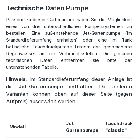
Betonzisternen: Ihre Vorteile auf einen
Technische Daten Pumpe
Blick
Passend zu dieser Gartenanlage haben Sie die Möglichkeit
eines von drei unterschiedlichen Pumpensystemen zu
Kostenersparnis
: Nutzen Sie kostenloses
bestellen. Eine außenstehende Jet-Gartenpumpe (im
Regenwasser und reduzieren Sie Ihre Wasserrechnung.
Standardlieferumfang enthalten) oder eine im Tank
25 Jahre Garantie
: Auf unsere Hydrophant
befindliche Tauchdruckpumpe fördern das gespeicherte
Betonzisternen erhalten Sie eine 25-jährige Garantie – ein
Regenwasser an die Verbrauchsstellen. Die genauen
Zeichen für höchste Qualität und Langlebigkeit.
technischen Daten entnehmen sie bitte der
Für große Gärten
: Mit einer Kapazität von 6800 Litern
untenstehenden Tabelle.
eignet sich diese Zisterne hervorragend für mittlere bis
größere Gartenflächen.
Hinweis:
Im Standardlieferumfang dieser Anlage ist
Verlinkungen zu weiteren Produkten:
die
Jet-Gartenpumpe enthalten
. Die anderen
Varianten können oben auf dieser Seite (gegen
Hydrophant Gartenanlage 5600 L
– Eine kompaktere
Aufpreis) ausgewählt werden.
Lösung für kleinere Gärten.
Hydrophant Gartenanlage 9200 L
– Für größere
Gartenflächen, die mehr Wasser benötigen.
Jet-
Tauchdruckp
Modell
Gartenpumpe
"classic"
Profitieren Sie von unserer Erfahrung und Expertise
Nutzen Sie die Vorteile unserer
Betonzisternen
und