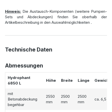
befahrbaren Bereichen installieren möchten.
Hinweis:
Die Austausch-Komponenten (weitere Pumpen-
Einfache Handhabung und Nutzung
Sets und Abdeckungen) finden Sie oberhalb der
Artikelbeschreibung in den Auswahlmöglichkeiten
.
Mit dem „Plug & Play“-System können Sie das gesammelte
Regenwasser bequem über die mitgelieferte
Wasserentnahmebox abrufen. Diese lässt sich flexibel im
Garten positionieren und sorgt für eine einfache, schnelle
Technische Daten
Nutzung. Der Anschluss an das Fallrohr erfolgt
unkompliziert und ohne großen Aufwand.
Abmessungen
Individuelle Ausstattung und
Hydrophant
Pumpenlösungen
Höhe
Breite
Länge
Gewicht
6850 L
Wählen Sie aus verschiedenen
Abdeckungsoptionen
für
mit
2550
2500
2500
Ihre
Hydrophant Regenwasseranlage
, wie begehbaren
Betonabdeckung
ca. 6,5 t
mm
mm
mm
Betonabdeckungen oder Schachtabdeckungen, die je nach
begehbar
Bedarf
bis zu 40 Tonnen belastbar
sind.