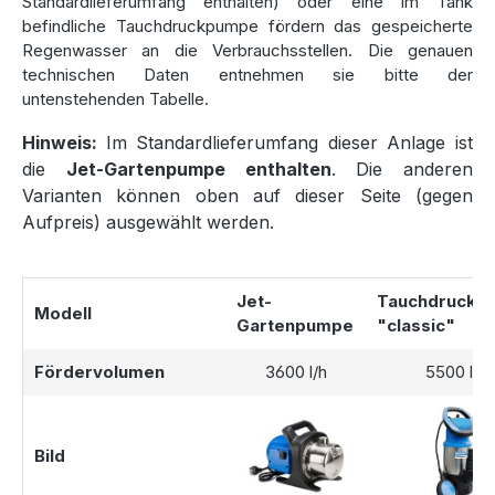
Standardlieferumfang enthalten) oder eine im Tank
Gartenbewässerung und schützt empfindliche Pflanzen vor
befindliche Tauchdruckpumpe fördern das gespeicherte
den Auswirkungen von kalkhaltigem Leitungswasser.
Regenwasser an die Verbrauchsstellen. Die genauen
technischen Daten entnehmen sie bitte der
untenstehenden Tabelle.
Bestellen Sie Ihre Regenwasseranlage
Hinweis:
Im Standardlieferumfang dieser Anlage ist
jetzt!
die
Jet-Gartenpumpe enthalten
. Die anderen
Varianten können oben auf dieser Seite (gegen
Die Smart 12000 Liter Regenwasseranlage ist bei uns
Aufpreis) ausgewählt werden.
einfach und bequem bestellbar. Nutzen Sie flexible
Zahlungsoptionen wie PayPal, Vorkasse mit 2 % Skonto
oder Kauf auf Rechnung. Der Versand ist für Sie kostenlos,
und unser Kundenservice steht Ihnen bei Fragen jederzeit
Jet-
Tauchdruckp
Modell
telefonisch oder per E-Mail zur Verfügung.
Gartenpumpe
"classic"
Fördervolumen
3600 l/h
5500 l/h
Bild