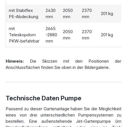
Flexibilität für jede Einbausituation
mit Stabiflex
2430
2050
2370
201 kg
ie beiden Tanks sind modular miteinander verbunden und
PE-Abdeckung
mm
mm
mm
ermöglichen eine flexible Installation. Diese Anlage eignet
sich hervorragend für große Dachflächen und Gärten mit
mit
2665
2050
2370
hohem Wasserbedarf. Falls Sie nach einer Alternative
Teleskopdom
-2880
201 kg
mm
mm
suchen, entdecken Sie unsere weiteren Modelle:
PKW-befahrbar
mm
Die
Einzel-Zisterne Smart 6000 Liter
für kleinere
Projekte.
Hinweis:
Die Skizzen mit den Positionen der
Die
Regenwasseranlage Smart 8000 Liter
, falls Sie
Anschlussflächen finden Sie oben in der Bildergalerie.
weniger Kapazität benötigen.
Den
Pluvo Plus Flachtank 5000 Liter
– platzsparend und
ideal für Grundstücke mit begrenztem Platzangebot.
Technische Daten Pumpe
Nachhaltigkeit leicht gemacht
Passend zu dieser Gartenanlage haben Sie die Möglichkeit
Die Nutzung von Regenwasser schont nicht nur die
eines von drei unterschiedlichen Pumpensystemen zu
Umwelt, sondern reduziert auch Ihre Wasserrechnung.
bestellen. Eine außenstehende Jet-Gartenpumpe (im
Regenwasser eignet sich hervorragend für die