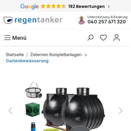
192 Bewertungen
inhalt springen
Unterstützung & Beratung
040 257 671 320
Menü
Startseite
Zisternen Komplettanlagen
Gartenbewässerung