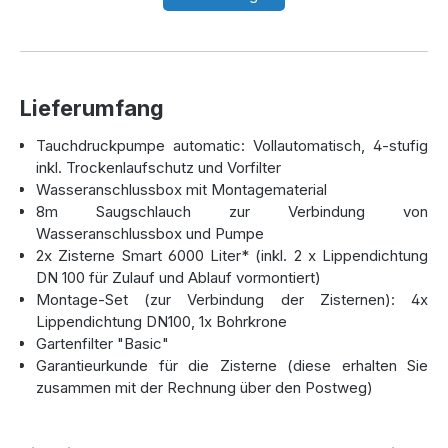
Eine Zisterne, die hält, was sie
verspricht
Mit Abmessungen von jeweils 2290 mm Höhe, 2050 mm
Lieferumfang
Breite und 2370 mm Länge sowie einem Gewicht von 201
Tauchdruckpumpe automatic: Vollautomatisch, 4-stufig
kg pro Tank, lässt sich die Zisterne unkompliziert
inkl. Trockenlaufschutz und Vorfilter
unterirdisch installieren. Die monolithische Konstruktion
Wasseranschlussbox mit Montagematerial
ohne Schweißnähte sorgt für absolute Dichtheit und
8m Saugschlauch zur Verbindung von
Stabilität – auch bei schwierigen Bodenverhältnissen. Dank
Wasseranschlussbox und Pumpe
der vormontierten DN100-Anschlüsse für Zulauf, Überlauf
2x Zisterne Smart 6000 Liter* (inkl. 2 x Lippendichtung
und Technikleitung ist die Installation einfach und schnell
DN 100 für Zulauf und Ablauf vormontiert)
umsetzbar.
Montage-Set (zur Verbindung der Zisternen): 4x
Lippendichtung DN100, 1x Bohrkrone
Perfekt abgestimmtes Zubehör für
Gartenfilter "Basic"
Garantieurkunde für die Zisterne (diese erhalten Sie
Ihre Regenwasseranlage
zusammen mit der Rechnung über den Postweg)
Das Komplettset enthält alles, was Sie für eine effiziente
Nutzung benötigen. Dazu gehört: