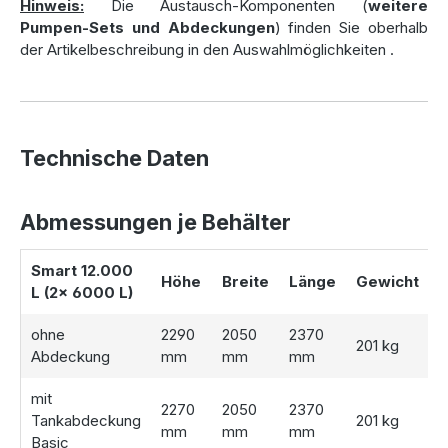
Hinweis:
Die Austausch-Komponenten (
weitere
Pumpen-Sets und Abdeckungen
) finden Sie oberhalb
Ein hochwertiger Gartenfilter
: Hält Laub und groben
der Artikelbeschreibung in den Auswahlmöglichkeiten
.
Schmutz zurück, um die Wasserqualität in der Zisterne zu
gewährleisten.
Flexible Abdeckungsoptionen
: Wählen Sie zwischen
der Basic-Abdeckung, der TÜV-geprüften Stabiflex PE-
Abdeckung (bis 200 kg belastbar) oder dem
Technische Daten
Teleskopdom, der PKW-befahrbar ist (bis 600 kg
Radlast).
Wählbare Pumpensysteme
: Entscheiden Sie sich
Abmessungen je Behälter
zwischen der freistehenden Jet-Pumpe oder den
stationären Tauchdruckpumpen „classic“, „automatic“
Smart 12.000
oder „automatic plus“. Jede Tauchdruckpumpe ist mit
Höhe
Breite
Länge
Gewicht
L (2x 6000 L)
einem Trockenlaufschutz ausgestattet und sorgt für eine
zuverlässige Wasserentnahme.
ohne
2290
2050
2370
Wasseranschlussbox
: Die praktische Box ermöglicht
201 kg
Abdeckung
mm
mm
mm
eine saubere und geordnete Wasserentnahme und passt
sich mit ihrer grünen Farbe harmonisch in den Garten ein.
mit
2270
2050
2370
Tankabdeckung
201 kg
mm
mm
mm
Basic