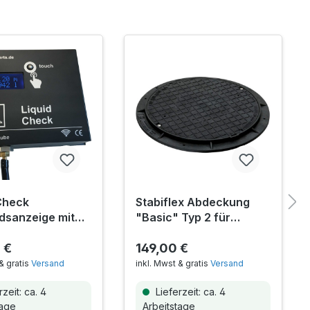
Check
Stabiflex Abdeckung
ndsanzeige mit
"Basic" Typ 2 für
ome-Anbindung
Betonzisternen inkl.
 €
Befestigungsset
149,00 €
& gratis
Versand
inkl. Mwst & gratis
Versand
zeit: ca. 4
Lieferzeit: ca. 4
tage
Arbeitstage