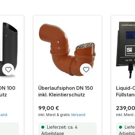
DN 100
Überlaufsiphon DN 150
Liquid-
hutz
inkl. Kleintierschutz
Füllsta
Smarth
99,00 €
239,00
sand
inkl. Mwst & gratis
Versand
inkl. Mwst 
Lieferzeit: ca. 4
Liefer
Arbeitstage
Arbeits