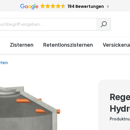
194 Bewertungen
Zisternen
Retentionszisternen
Versickeru
rten
Rege
Hydr
Produktn