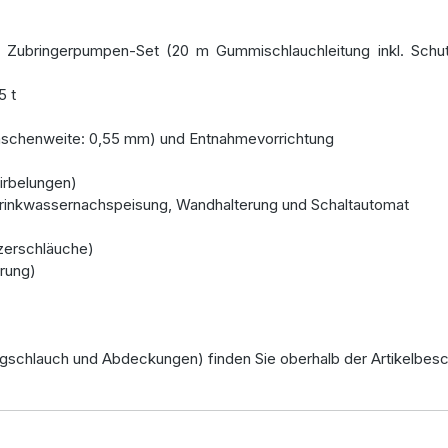
ubringerpumpen-Set (20 m Gummischlauchleitung inkl. Schut
5 t
 (Maschenweite: 0,55 mm) und Entnahmevorrichtung
irbelungen)
Trinkwassernachspeisung, Wandhalterung und Schaltautomat
zerschläuche)
rung)
chlauch und Abdeckungen) finden Sie oberhalb der Artikelbesc