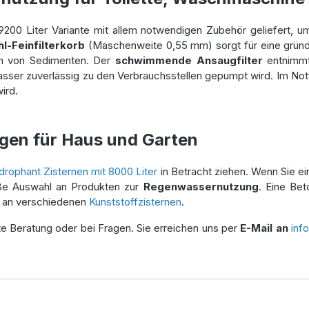
 9200 Liter Variante mit allem notwendigen Zubehör geliefert, 
hl-Feinfilterkorb
(Maschenweite 0,55 mm) sorgt für eine gründ
ln von Sedimenten. Der
schwimmende Ansaugfilter
entnimmt 
sser zuverlässig zu den Verbrauchsstellen gepumpt wird. Im Notf
ird.
gen für Haus und Garten
drophant Zisternen mit 8000 Liter
in Betracht ziehen. Wenn Sie ein
ße Auswahl an Produkten zur
Regenwassernutzung
. Eine Bet
l an verschiedenen
Kunststoffzisternen
.
erte Beratung oder bei Fragen. Sie erreichen uns per
E-Mail an
inf