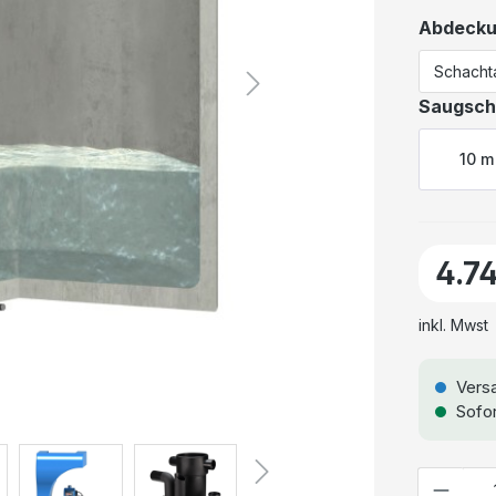
Abdeck
Saugsch
10 m
4.7
inkl. Mwst
Versa
Sofor
Anzahl