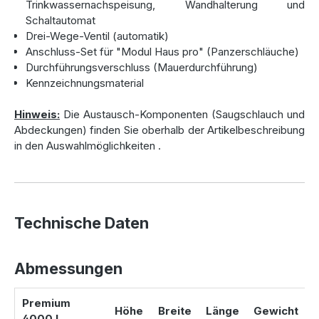
Trinkwassernachspeisung, Wandhalterung und
Schaltautomat
10 m Saugschlauch mit schwimmendem
Drei-Wege-Ventil (automatik)
Ansaugfilter
:
Anschluss-Set für "Modul Haus pro" (Panzerschläuche)
Diese Lösung ist ideal für kürzere Distanzen und liefert
Durchführungsverschluss (Mauerdurchführung)
zuverlässig Regenwasser an Ihre Verbraucher.
Kennzeichnungsmaterial
20 m Saugschlauch mit schwimmendem
Ansaugfilter + Zubringerpumpe
:
Hinweis:
Die Austausch-Komponenten (Saugschlauch und
Perfekt für größere Entfernungen, da eine zusätzliche
Abdeckungen) finden Sie oberhalb der Artikelbeschreibung
Pumpe im Tank das Ansaugen unterstützt. So wird die
in den Auswahlmöglichkeiten
.
Saugleitung auf bis zu 20 m verlängert.
Beide Varianten arbeiten mit einem automatischen
Schaltautomaten, der den Pumpenbetrieb bedarfsgerecht
steuert. Sollte der Regenwasserstand niedrig sein, schaltet
Technische Daten
das System automatisch auf
Trinkwassernachspeisung
um.
Abmessungen
Zubehör des Komplettsets zur
Premium
Höhe
Breite
Länge
Gewicht
4000 L