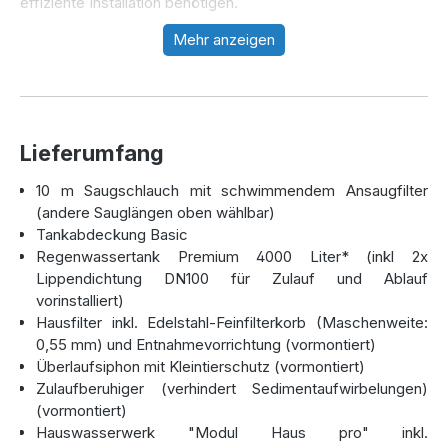
effiziente Installation benötigen.
Mehr anzeigen
Effiziente und nachhaltige
Regenwassernutzung
Mit dem
Regenwassertank Premium 4000 Liter
und
Lieferumfang
der hochwertigen Technik können Sie Regenwasser für
10 m Saugschlauch mit schwimmendem Ansaugfilter
Haus und Garten einfach nutzen. Der Tank ist mit
(andere Sauglängen oben wählbar)
vorinstallierten Lippendichtungen (DN100) für Zulauf und
Tankabdeckung Basic
Ablauf ausgestattet und wird aus langlebigem Material
Regenwassertank Premium 4000 Liter* (inkl 2x
hergestellt. Dank der kompakten Größe eignet er sich ideal
Lippendichtung DN100 für Zulauf und Ablauf
für Haushalte mit begrenztem Platz.
vorinstalliert)
Hochwertige Pumpentechnik für
Hausfilter inkl. Edelstahl-Feinfilterkorb (Maschenweite:
individuelle Anforderungen
0,55 mm) und Entnahmevorrichtung (vormontiert)
Überlaufsiphon mit Kleintierschutz (vormontiert)
Die Anlage beinhaltet die
Regenwasserzentrale
Zulaufberuhiger (verhindert Sedimentaufwirbelungen)
AQa.Line Modul Haus pro
, die auf die Bedürfnisse von
(vormontiert)
Haushalten abgestimmt ist. Für die Wasserförderung haben
Hauswasserwerk "Modul Haus pro" inkl.
Sie die Wahl zwischen zwei Optionen: