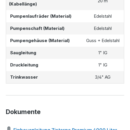
20 m
(Kabellänge)
Bordsteinkante, unabgeladen, geliefert. Einige der
Zubehörteile werden per Paketversand versendet. Bitte
Pumpenlaufräder (Material)
Edelstahl
beachten Sie dabei die
Liefer- und Versandbedingungen
,
um eine reibungslose Anlieferung zu gewährleisten.
Pumpenschaft (Material)
Edelstahl
Pumpengehäuse (Material)
Guss + Edelstahl
Saugleitung
1" IG
Druckleitung
1" IG
Trinkwasser
3/4" AG
Dokumente