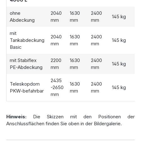
Regenwassernutzung
ohne
2040
1630
2400
Der Lieferumfang der
Hausanlage Premium 4000 Liter
145 kg
Abdeckung
mm
mm
mm
ist auf eine effiziente Regenwassernutzung im Haushalt
und Garten abgestimmt. Der
Regenwassertank
mit
Premium
wird mit vorinstallierten Lippendichtungen
2040
1630
2400
Tankabdeckung
145 kg
(DN100) geliefert, die eine schnelle und dichte Installation
mm
mm
mm
Basic
ermöglichen. Ein
Hausfilter
mit Edelstahl-Feinfilterkorb
sorgt für sauberes Wasser, während ein
Überlaufsiphon
mit Stabiflex
2200
1630
2400
mit Kleintierschutz
das System vor Verunreinigungen
145 kg
PE-Abdeckung
mm
mm
mm
schützt.
2435
Zusätzlich gewährleistet ein
Zulaufberuhiger
, dass
Teleskopdom
1630
2400
-2650
145 kg
Sedimentablagerungen im Tank nicht aufgewirbelt werden,
PKW-befahrbar
mm
mm
mm
wodurch die Wasserqualität erhalten bleibt. Mit dem
enthaltenen
Drei-Wege-Ventil
wird der automatische
Wechsel auf Trinkwasserbetrieb nahtlos geregelt. Das
Anschluss-Set mit flexiblen Panzerschläuchen erleichtert
Hinweis:
Die Skizzen mit den Positionen der
die Verbindung aller Komponenten, während
Anschlussflächen finden Sie oben in der Bildergalerie.
Kennzeichnungsmaterial die Installation vereinfacht und
ordnungsgemäß gestaltet.