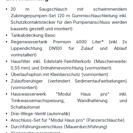
der hochwertigen Technik können Sie Regenwasser für
20 m Saugschlauch mit schwimmendem
Haus und Garten einfach nutzen. Der Tank ist mit
Zubringerpumpen-Set (20 m Gummischlauchleitung inkl.
vorinstallierten Lippendichtungen (DN100) für Zulauf und
Schutzkontaktstecker für den Pumpenanschluss werden
Ablauf ausgestattet und wird aus langlebigem Material
bauseits gestellt und montiert)
hergestellt. Dank der kompakten Größe eignet er sich ideal
Tankabdeckung Basic
für Haushalte mit begrenztem Platz.
Regenwassertank Premium 4000 Liter* (inkl 2x
Hochwertige Pumpentechnik für
Lippendichtung DN100 für Zulauf und Ablauf
individuelle Anforderungen
vorinstalliert)
Hausfilter inkl. Edelstahl-Feinfilterkorb (Maschenweite:
Die Anlage beinhaltet die
Regenwasserzentrale
0,55 mm) und Entnahmevorrichtung (vormontiert)
AQa.Line Modul Haus pro
, die auf die Bedürfnisse von
Überlaufsiphon mit Kleintierschutz (vormontiert)
Haushalten abgestimmt ist. Für die Wasserförderung haben
Zulaufberuhiger (verhindert Sedimentaufwirbelungen)
Sie die Wahl zwischen zwei Optionen:
(vormontiert)
Hauswasserwerk "Modul Haus pro" inkl.
10 m Saugschlauch mit schwimmendem
Trinkwassernachspeisung, Wandhalterung und
Ansaugfilter
:
Schaltautomat
Diese Lösung ist ideal für kürzere Distanzen und liefert
Drei-Wege-Ventil (automatik)
zuverlässig Regenwasser an Ihre Verbraucher.
Anschluss-Set für "Modul Haus pro" (Panzerschläuche)
20 m Saugschlauch mit schwimmendem
Durchführungsverschluss (Mauerdurchführung)
Ansaugfilter + Zubringerpumpe
: