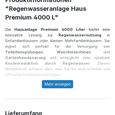
"Regenwasseranlage Haus
Premium 4000 L"
Die
Hausanlage Premium 4000 Liter
bietet eine
innovative Lösung zur
Regenwassernutzung
in
Einfamilienhäusern oder kleinen Mehrfamilienhäusern. Sie
eignet sich perfekt für die Versorgung von
Toilettenspülungen
,
Waschmaschinen
und
Gartenbewässerung
und ermöglicht eine spürbare
Kostenreduktion durch Regenwasser
. Dieses
Komplettset umfasst alles, was Sie für eine schnelle und
effiziente Installation benötigen.
Mehr anzeigen
Effiziente und nachhaltige
Regenwassernutzung
Mit dem
Regenwassertank Premium 4000 Liter
und
Lieferumfang