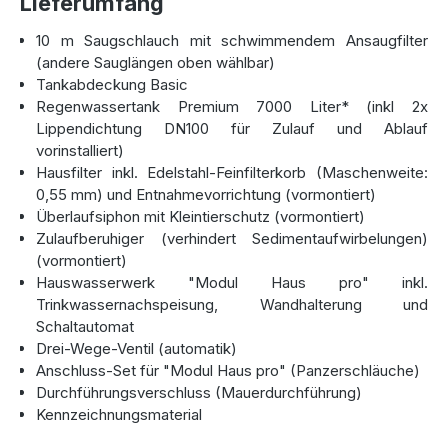
Lieferumfang
entlasten gleichzeitig die natürlichen Wasserressourcen.
10 m Saugschlauch mit schwimmendem Ansaugfilter
Diese Zisterne trägt zu einer nachhaltigeren
(andere Sauglängen oben wählbar)
Wassernutzung bei, indem sie Regenwasser speichert und
Tankabdeckung Basic
für Haushaltsanwendungen wie die Toilettenspülung oder
Regenwassertank Premium 7000 Liter* (inkl 2x
das Waschen von Kleidung bereitstellt. Es ist eine
Lippendichtung DN100 für Zulauf und Ablauf
umweltfreundliche und kostensparende Lösung, die Ihnen
vorinstalliert)
über Jahre hinweg von Nutzen sein wird.
Hausfilter inkl. Edelstahl-Feinfilterkorb (Maschenweite:
0,55 mm) und Entnahmevorrichtung (vormontiert)
Komplettes Set für den sofortigen
Überlaufsiphon mit Kleintierschutz (vormontiert)
Zulaufberuhiger (verhindert Sedimentaufwirbelungen)
Betrieb
(vormontiert)
Hauswasserwerk "Modul Haus pro" inkl.
Im Lieferumfang der
Premium 7000 Liter
Trinkwassernachspeisung, Wandhalterung und
Regenwasserzisterne
ist alles enthalten, was Sie für
Schaltautomat
eine schnelle und unkomplizierte Installation benötigen.
Drei-Wege-Ventil (automatik)
Neben der Zisterne selbst erhalten Sie einen hochwertigen
Anschluss-Set für "Modul Haus pro" (Panzerschläuche)
Hausfilter mit Edelstahl-Feinfilterkorb
, der das Wasser
Durchführungsverschluss (Mauerdurchführung)
von Verunreinigungen befreit. Ebenso ist ein
Kennzeichnungsmaterial
Überlaufsiphon mit Kleintierschutz
dabei, der das