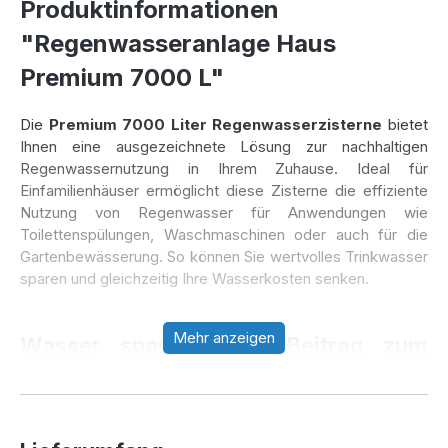
Produktinformationen
"Regenwasseranlage Haus
Premium 7000 L"
Die
Premium 7000 Liter Regenwasserzisterne
bietet
Ihnen eine ausgezeichnete Lösung zur nachhaltigen
Regenwassernutzung in Ihrem Zuhause. Ideal für
Einfamilienhäuser ermöglicht diese Zisterne die effiziente
Nutzung von Regenwasser für Anwendungen wie
Toilettenspülungen, Waschmaschinen oder auch für die
Gartenbewässerung. So können Sie wertvolles Trinkwasser
sparen und gleichzeitig Ihre Wasserkosten senken.
Mehr anzeigen
Wasser sparen – Ihr Beitrag zum
Umweltschutz
Mit der
Premium Zisterne 7000 Liter
nutzen Sie das
natürliche Regenwasser direkt aus Ihrer Umgebung und