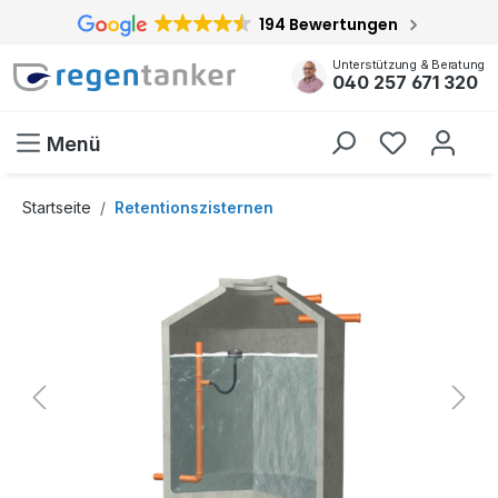
194 Bewertungen
inhalt springen
Unterstützung & Beratung
040 257 671 320
Menü
Startseite
Retentionszisternen