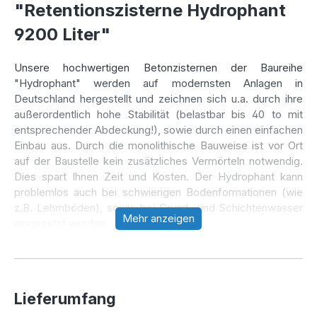
"Retentionszisterne Hydrophant
9200 Liter"
Unsere hochwertigen Betonzisternen der Baureihe
"Hydrophant" werden auf modernsten Anlagen in
Deutschland hergestellt und zeichnen sich u.a. durch ihre
außerordentlich hohe Stabilität (belastbar bis 40 to mit
entsprechender Abdeckung!), sowie durch einen einfachen
Einbau aus. Durch die monolithische Bauweise ist vor Ort
auf der Baustelle kein zusätzliches Vermörteln notwendig.
Dies spart Ihnen Zeit und Kosten. Der Hydrophant kann
problemlos auch bei schwierigen Bodenformationen (wie
z.B. Lehmböden), sowie bei Grund- und Schichtenwasser
Mehr anzeigen
eingesetzt werden.
Bei sachgerechtem Einbau gewährt der Zisternenhersteller
eine Garantie** von 30 Jahren, wodurch eine
jahrzehntelange, sorgenfreie Nutzung sichergestellt ist.
Lieferumfang
Bei unseren Retentionszisternen der Baureihe
"Hydrophant" ist eine beliebige Aufteilung des