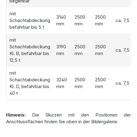
begehbar
Ablaufgeschwindigkeit und die individuelle Aufteilung des
Volumens) und die Retentionszisternen daher nicht dem
mit
gesetzlichen Widerrufsrecht unterliegen.
3140
2500
2500
Schachtabdeckung
ca. 7,5 t
mm
mm
mm
befahrbar bis 5 t
Die Betonzisterne wird Ihnen direkt bei der Anlieferung in
die Baugrube eingesetzt!
mit
Bitte beachten Sie hierzu aber unbedingt unsere
Schachtabdeckung
3190
2500
2500
Lieferhinweise.
ca. 7,5 t
Kl. B, befahrbar bis
mm
mm
mm
12,5 t
mit
Schachtabdeckung
3240
2500
2500
ca. 7,5 t
Kl. D, befahrbar bis
mm
mm
mm
40 t
Hinweis:
Die Skizzen mit den Positionen der
Anschlussflächen finden Sie oben in der Bildergalerie.