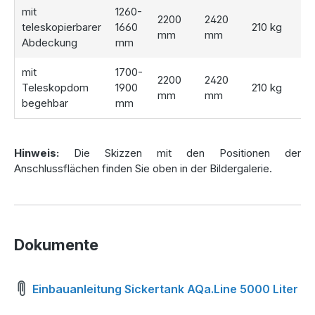
mit
1260-
2200
2420
teleskopierbarer
1660
210 kg
Flexible Installation und einfache
mm
mm
Abdeckung
mm
Wartung
mit
1700-
2200
2420
Die
höhenverstellbare Abdeckung
und der
Teleskopdom
1900
210 kg
mm
mm
Domschacht
des Tanks bieten Ihnen maximale Flexibilität
begehbar
mm
bei der Installation. Mit dem optionalen
Teleskopdom
können Erdüberdeckungen von bis zu 80 cm realisiert
werden. Die Abdeckung ist
begehbar
und kindersicher,
Hinweis:
Die Skizzen mit den Positionen der
hält bis zu 200 kg aus und erleichtert so Wartungs- und
Anschlussflächen finden Sie oben in der Bildergalerie.
Reinigungsarbeiten. Optional sorgt der
Filterkorb
dafür,
dass grobe Feststoffe wie Laub effektiv gefiltert werden.
Dokumente
Einbauanleitung Sickertank AQa.Line 5000 Liter