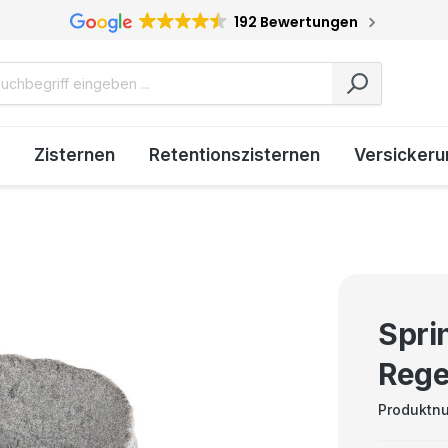
192 Bewertungen
Zisternen
Retentionszisternen
Versickeru
Spri
Rege
Produktn