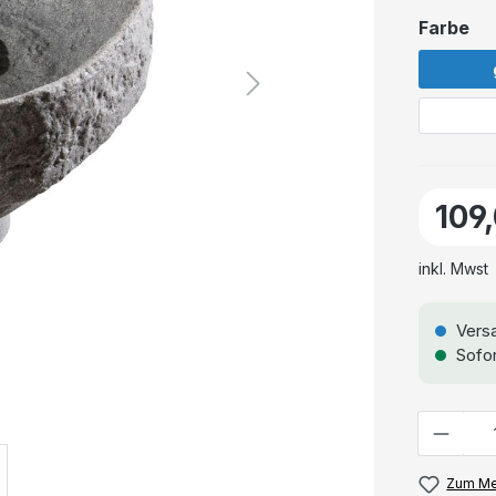
Farbe
109
inkl. Mwst
Versa
Sofor
Anzahl
Zum Me