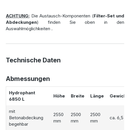
ATV138 zu errechnen.
Dazu benötigen wir von Ihnen die folgenden Angaben:
ACHTUNG:
Die Austausch-Komponenten (
Filter-Set und
Standort der Anlage, Durchlässigkeitsbeiwert des Bodens,
Abdeckungen
) finden Sie oben in den
sowie die angeschlossene Sammelfläche.
Auswahlmöglichkeiten
.
Hinweis: Aufgrund der individuellen Aufteilung des
Volumens, handelt es sich bei den Versickerungszisternen
immer um Sonderanfertigungen welche nicht dem
gesetzlichen Widerrufsrecht unterliegen.
Technische Daten
Die Betonzisterne wird Ihnen direkt bei der Anlieferung in
die Baugrube eingesetzt!
Bitte beachten Sie hierzu aber unbedingt unsere
Abmessungen
Lieferhinweise.
Hydrophant
Höhe
Breite
Länge
Gewicht
6850 L
mit
2550
2500
2500
Betonabdeckung
ca. 6,5 t
mm
mm
mm
begehbar