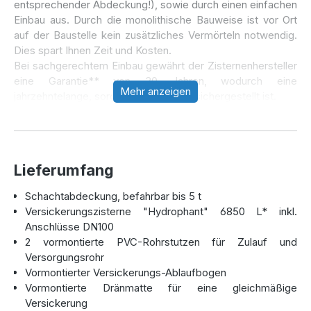
entsprechender Abdeckung!), sowie durch einen einfachen
Einbau aus. Durch die monolithische Bauweise ist vor Ort
auf der Baustelle kein zusätzliches Vermörteln notwendig.
Dies spart Ihnen Zeit und Kosten.
Bei sachgerechtem Einbau gewährt der Zisternenhersteller
eine Garantie** von 30 Jahren, wodurch eine
Mehr anzeigen
jahrzehntelange, sorgenfreie Nutzung sichergestellt ist.
Die Versickerungszisterne "Hydrophant" kombiniert die
Regenwassernutzung mit der Regenwasserversickerung.
Das obere Volumen (Versickerungsvolumen) wird bis zu
Lieferumfang
einer vorgegebenen Höhe an das umliegende Erdreich
abgegeben. Das darunterliegende Volumen können Sie
Schachtabdeckung, befahrbar bis 5 t
dann z.B. für die Gartenbewässerung nutzen.
Versickerungszisterne "Hydrophant" 6850 L* inkl.
Die Aufteilung von Versickerungs- und Nutzvolumen erfolgt
Anschlüsse DN100
dabei individuell nach Kundenwunsch.
2 vormontierte PVC-Rohrstutzen für Zulauf und
Bitte denken Sie unbedingt daran, uns bei der
Versorgungsrohr
Bestellung das benötigte Sickervolumen im
Vormontierter Versickerungs-Ablaufbogen
Kommentarfeld anzugeben!
Vormontierte Dränmatte für eine gleichmäßige
Sollte noch keine Berechnung vorliegen, bietet der
Versickerung
Hersteller Aquaroc an, das benötigte Sickervolumen nach