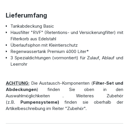
Perfekte Maße für mittelgroße Gärten
Lieferumfang
Mit einer Breite von 2.040 mm, einer Höhe von 1.630 mm
und einer Länge von 2.400 mm ist die Zisterne ideal für
Tankabdeckung Basic
mittlere bis größere Gärten. Ihr Gewicht von 145 kg macht
Hausfilter "RVF" (Retentions- und Versickerungfilter) mit
sie leicht genug für einen unkomplizierten Transport,
Filterkorb aus Edelstahl
während ihre robuste Bauweise eine hohe Belastbarkeit
Überlaufsiphon mit Kleintierschutz
gewährleistet – auch in Grundwassergebieten.
Regenwassertank Premium 4000 Liter*
3 Spezialdichtungen (vormontiert) für Zulauf, Ablauf und
Leerrohr
Die Zisterne passend ausstatten
Die 4.000-Liter-Zisterne kann individuell ausgestattet
ACHTUNG:
Die Austausch-Komponenten (
Filter-Set und
werden, um den Anforderungen Ihres Gartens oder
Abdeckungen
) finden Sie oben in den
Haushalts gerecht zu werden. Entscheiden Sie sich für eine
Auswahlmöglichkeiten
. Weiteres Zubehör
der hochwertigen Abdeckungen, wie die TÜV-geprüfte
(z.B.
Pumpensysteme)
finden sie oberhalb der
Stabiflex PE-Abdeckung
oder den
PKW-befahrbaren
Artikelbeschreibung im Reiter "Zubehör".
Teleskopdom
– ideal, wenn die Zisterne unter einer
Einfahrt eingebaut wird.