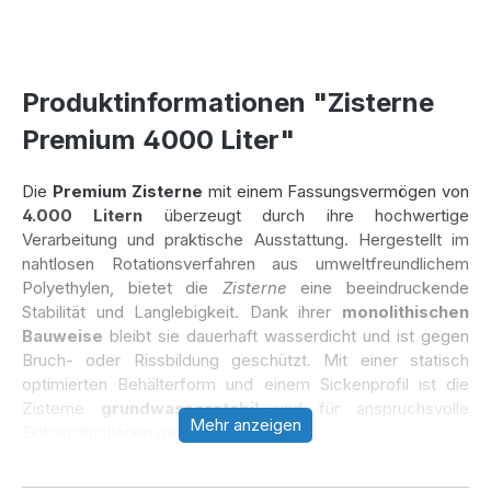
Produktinformationen "Zisterne
Premium 4000 Liter"
Die
Premium Zisterne
mit einem Fassungsvermögen von
4.000 Litern
überzeugt durch ihre hochwertige
Verarbeitung und praktische Ausstattung. Hergestellt im
nahtlosen Rotationsverfahren aus umweltfreundlichem
Polyethylen, bietet die
Zisterne
eine beeindruckende
Stabilität und Langlebigkeit. Dank ihrer
monolithischen
Bauweise
bleibt sie dauerhaft wasserdicht und ist gegen
Bruch- oder Rissbildung geschützt. Mit einer statisch
optimierten Behälterform und einem Sickenprofil ist die
Zisterne
grundwasserstabil
und für anspruchsvolle
Mehr anzeigen
Einbausituationen geeignet.