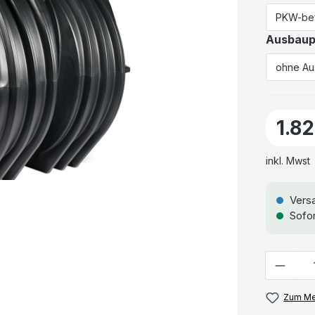
Ausbaup
1.8
inkl. Mwst
Versa
Sofor
Anzahl
Zum Me