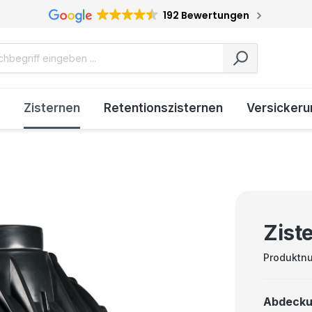
192 Bewertungen
Zisternen
Retentionszisternen
Versickeru
Zist
Produktn
Abdeck