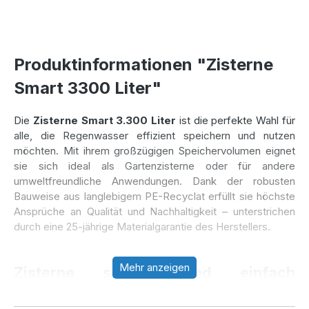
Produktinformationen "Zisterne
Smart 3300 Liter"
Die
Zisterne Smart 3.300 Liter
ist die perfekte Wahl für
alle, die Regenwasser effizient speichern und nutzen
möchten. Mit ihrem großzügigen Speichervolumen eignet
sie sich ideal als Gartenzisterne oder für andere
umweltfreundliche Anwendungen. Dank der robusten
Bauweise aus langlebigem PE-Recyclat erfüllt sie höchste
Ansprüche an Qualität und Nachhaltigkeit – unterstrichen
durch eine 25-jährige Materialgarantie des Herstellers.
Mehr anzeigen
Zisterne schnell und einfach
installiert