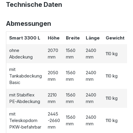
Passen Sie die
Regenwasserzisterne
flexibel an Ihre
Technische Daten
Anforderungen an:
Ohne Abdeckung – Perfekt, wenn bereits eine passende
Abmessungen
Abdeckung vorhanden ist.
Tankabdeckung Basic – Stabile, kindersichere Lösung.
Smart 3300 L
Höhe
Breite
Länge
Gewicht
Stabiflex PE-Abdeckung – TÜV-geprüft und begehbar.
PKW-befahrbarer Teleskopdom – TÜV-geprüft und ideal
ohne
2070
1560
2400
für Einbauorte, die mit Fahrzeugen befahren werden.
110 kg
Abdeckung
mm
mm
mm
mit
2050
1560
2400
Tankabdeckung
110 kg
Optionales Zubehör für Ihre Zisterne
mm
mm
mm
Basic
Erweitern Sie Ihre Zisterne um einen
Gartenfilter
inklusive
mit Stabiflex
2210
1560
2400
110 kg
Entnahmevorrichtung, um die Wasserqualität zu optimieren
PE-Abdeckung
mm
mm
mm
und die Nutzung noch bequemer zu machen. Für eine
umfassende Lösung empfehlen wir die
Garten-
mit
2445
1560
2400
Komplettanlage Smart 3.300 Liter
. Diese enthält eine
Teleskopdom
-2660
110 kg
mm
mm
Wasserpumpe und weitere praktische Komponenten für
PKW-befahrbar
mm
die einfache
Gartenbewässerung
.