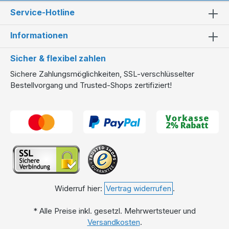
Expertenberatung
Service-Hotline
Haben Sie Fragen zur Auswahl oder
Installation Ihrer
Informationen
neuen Zisterne
? Unsere Experten beraten Sie kostenlos
unter
040 257 671 320
– vor, während und nach Ihrem
Sicher & flexibel zahlen
Kauf. Wir stehen Ihnen bei jedem Schritt zur Seite, um
Sichere Zahlungsmöglichkeiten, SSL-verschlüsselter
sicherzustellen, dass Ihre Regenwasserzisterne optimal für
Bestellvorgang und Trusted-Shops zertifiziert!
Ihre Bedürfnisse geeignet ist.
Widerruf hier:
Vertrag widerrufen
.
* Alle Preise inkl. gesetzl. Mehrwertsteuer und
Versandkosten
.