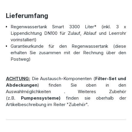
Mit den Maßen von 2070 mm Höhe, 1560 mm Breite und
2400 mm Länge passt die Zisterne auch in kleinere Gärten
Lieferumfang
oder Bereiche mit begrenztem Platzangebot. Trotz ihres
Regenwassertank Smart 3300 Liter* (inkl. 3 x
geringen Gewichts von nur 110 kg bietet sie hervorragende
Lippendichtung DN100 für Zulauf, Ablauf und Leerrohr
Stabilität und ermöglicht eine einfache Installation, selbst
vorinstalliert)
ohne schweres Gerät. Die vorinstallierten Anschlüsse (3 x
Garantieurkunde für den Regenwassertank (diese
DN100 mit Lippendichtung für Zulauf, Ablauf und Leerrohr)
erhalten Sie zusammen mit der Rechnung über den
erleichtern den Anschluss und sparen Zeit. Sollten Sie eine
Postweg)
tiefere Einbauposition wünschen oder bei der Einbauhöhe
flexibel bleiben wollen, empfehlen wir die Verwendung
einer
Domverlängerung
. Diese praktische Erweiterung
ACHTUNG:
Die Austausch-Komponenten (
Filter-Set und
sorgt dafür, dass die Zisterne auch bei größeren
Abdeckungen
) finden Sie oben in den
Einbautiefen problemlos zugänglich bleibt – eine ideale
Auswahlmöglichkeiten
. Weiteres Zubehör
Lösung für flexible Einbausituationen.
(z.B.
Pumpensysteme)
finden sie oberhalb der
Artikelbeschreibung im Reiter "Zubehör".
Abdeckungsoptionen für jede
Einbausituation