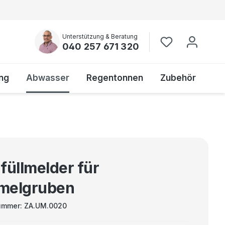
Unterstützung & Beratung
040 257 671 320
ng
Abwasser
Regentonnen
Zubehör
füllmelder für
melgruben
ummer:
ZA.UM.0020