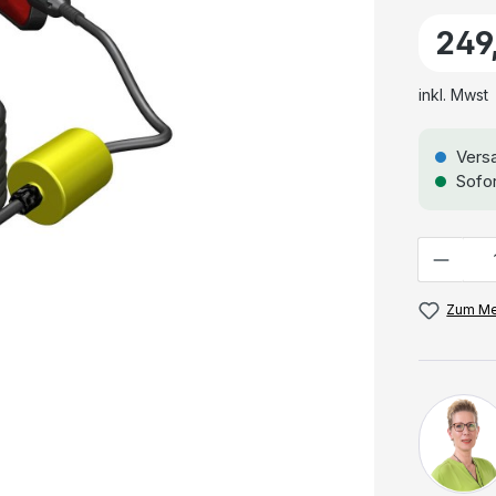
249
inkl. Mwst
Versa
Sofor
Anzahl
Zum Me