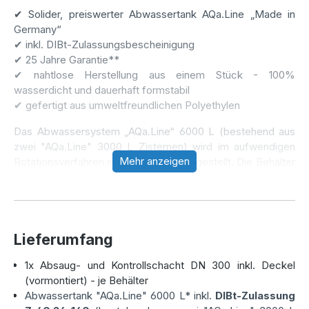
✔ Solider, preiswerter Abwassertank AQa.Line „Made in
Germany“
✔ inkl. DIBt-Zulassungsbescheinigung
✔ 25 Jahre Garantie**
✔ nahtlose Herstellung aus einem Stück - 100%
wasserdicht und dauerhaft formstabil
✔ gefertigt aus umweltfreundlichen Polyethylen
Das Abwassersystem „AQa.Line“ 6000 L (bestehend aus
zwei "AQa.Line" 3000 L Zisternen) wird im aufwendigen
Mehr anzeigen
Rotationsverfahren in Deutschland hergestellt. Die Behälter
sind monolithisch (aus einem Stück) gefertigt und somit
frei von Fugen und Schweißnähten, was den Tanks eine
besonders hohe Stabilität verleiht. Als Werkstoff wird
Polyethylen (PE) verwendet. Sammelgruben aus
Lieferumfang
Polyethylen sind dauerhaft korrosionsbeständig, zu 100%
recyclebar und hervorragend für die unterirdische
1x Absaug- und Kontrollschacht DN 300 inkl. Deckel
Lagerung von Abwasser geeignet. Eine Nutzung als
(vormontiert) - je Behälter
Sammelgrube für Silage-Sickerwasser ist ebenfalls
Abwassertank "AQa.Line" 6000 L* inkl.
DIBt-Zulassung
problemlos möglich. Die Behälter sind DIBt-zugelassen und