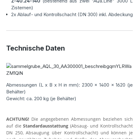
Z-40.24-140
(bestehend aus zwei "AQa.Line" 3000 L
verfügen serienmäßig über einen Revisionsdomschacht
Zisternen)
(DN 250) zur Höhenanpassung, inklusive Abdeckung.
2x Ablauf- und Kontrollschacht (DN 300) inkl. Abdeckung
In Regionen wo es keinen Kanalanschluss für die Ableitung
des häuslichen Abwassers gibt, werden altenernativ
Kleinkläranlagen oder abflusslose Sammelgruben
eingesetzt. Sammelgruben sind die ideale Lösung für
Technische Daten
Kleingärten und Wochenendhäuser. Das sollten Sie
beachten: Vor dem Kauf einer Sammelgrube sollten Sie
sich bei Ihrer zuständigen Behörde darüber informieren,
welche Zertifikate für die Inbetriebnahme Ihrer
Sammelgrube notwendig sind. Wichtig: Sammelgruben mit
DIBt-Zulassung (allgemeine Zulassung vom Deutschen
Abmessungen (L x B x H in mm): 2300 x 1400 x 1620 (je
Institut für Bautechnik) werden von der unteren
Behälter)
Wasserbehörde immer akzeptiert. Zisterne24 bietet Ihnen
Gewicht: ca. 200 kg (je Behälter)
eine große Auswahl von DIBt-zugelassenen Sammelgruben
an. Diese zertifizierten Produkte bieten Ihnen eine optimale
Investitionssicherheit.
ACHTUNG!
Die angegebenen Abmessungen beziehen sich
auf die
Standardausstattung
(Absaug- und Kontrollschacht
DN 250, Absaugung über Kontrollschacht) und können je