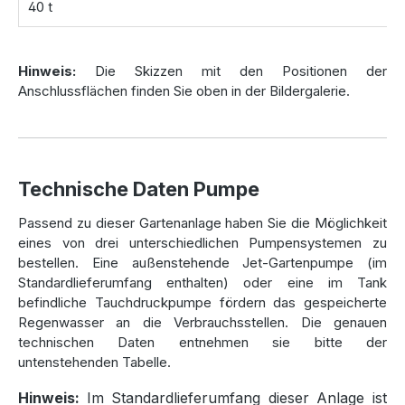
40 t
Die
Betonzisterne Hydrophant 18.400 Liter
wird Ihnen
direkt in die vorbereitete Baugrube geliefert. Für eine
Hinweis:
Die Skizzen mit den Positionen der
einfache und schnelle Installation bieten wir Ihnen ein
Anschlussflächen finden Sie oben in der Bildergalerie.
komplettes
Zubehörpaket
an, darunter eine
Wassernentnahmebox
mit
Messing-Schnellkupplung
(bei der freistehenden Pumpe) oder ein
Hydro-Fit
Wasserstoppventil
(bei der Tauchdruckpumpe). Eine
Schlauchgarnitur
mit den entsprechenden Fittings ist
Technische Daten Pumpe
ebenfalls enthalten.
Passend zu dieser Gartenanlage haben Sie die Möglichkeit
Für den Fall, dass Sie eine
geringere Einbautiefe
eines von drei unterschiedlichen Pumpensystemen zu
benötigen, können Sie auch die
Gartenanlage Hydrophant
bestellen. Eine außenstehende Jet-Gartenpumpe (im
16.000 Liter
in Betracht ziehen.
Standardlieferumfang enthalten) oder eine im Tank
Bitte beachten Sie die
Liefer
- und
Versandbedingungen
,
befindliche Tauchdruckpumpe fördern das gespeicherte
um sicherzustellen, dass die Lieferung und der Aufbau
Regenwasser an die Verbrauchsstellen. Die genauen
problemlos erfolgen können. Stellen Sie sicher, dass die
technischen Daten entnehmen sie bitte der
Zuwegung und der Abladungsbereich den Anforderungen
untenstehenden Tabelle.
entsprechen (Durchfahrtsbreite und -höhe, befestigte
Hinweis:
Im Standardlieferumfang dieser Anlage ist
Fläche, etc.).