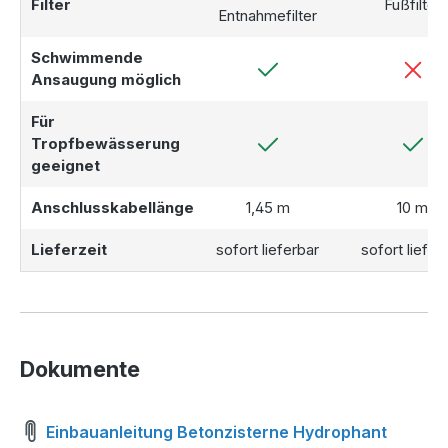
Filter
Fußfilter
Entnahmefilter
Schwimmende
Ansaugung möglich
Für
Tropfbewässerung
geeignet
Anschlusskabellänge
1,45 m
10 m
Lieferzeit
sofort lieferbar
sofort liefer
Dokumente
Einbauanleitung Betonzisterne Hydrophant