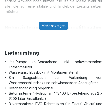
andere Anwendungen nutzen. Sie ist die ideale Wahl für
alle, die auf eine stabile und langlebige Lösung setzen
möchten.
Mehr anzeigen
Betonzisternen in monolithischer
Bauweise
Gefertigt aus hochwertigem Beton, bietet die Hydrophant
Zisterne dank ihrer monolithischen Bauweise enorme
Lieferumfang
Stabilität. Die Zisterne ist
belastbar bis 40 Tonnen
bei
Jet-Pumpe (außenstehend) inkl. schwimmendem
entsprechender Abdeckung, sodass sie auch in
Entnahmefilter
befahrenen Bereichen sicher eingesetzt werden kann. Mit
Wasseranschlussbox mit Montagematerial
der monolithischen Bauweise entfällt das aufwendige
8m Saugschlauch zur Verbindung von
Vermörteln, wodurch die Installation schnell und
Wasseranschlussbox und schwimmenden Ansaugfilter
unkompliziert erfolgt. Diese Zisterne ist sowohl für
Betonabdeckung begehbar
schwierigste Bodenverhältnisse, wie Lehmboden, als auch
Betonzisterne "Hydrophant" 18400 L (bestehend aus 2 x
bei Grundwasserproblemen bestens geeignet. Die
9200 Liter Einzeltanks)
Betonzisterne Hydrophant 18.400 Liter
wird direkt in
3 vormontierte PVC-Rohrstutzen für Zulauf, Ablauf und
die vorbereitete Baugrube geliefert.