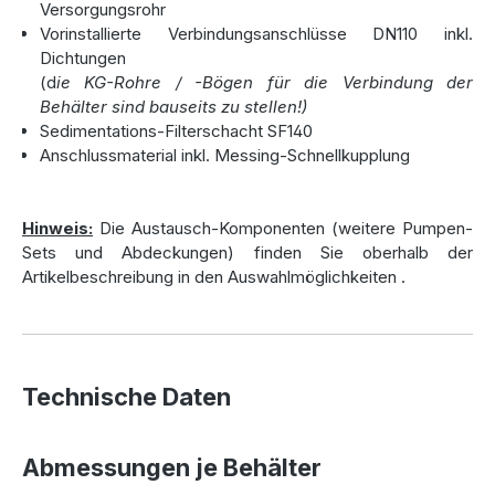
Versorgungsrohr
Vorinstallierte Verbindungsanschlüsse DN110 inkl.
Flexible Pumpenlösungen für Ihre
Dichtungen
(d
ie KG-Rohre / -Bögen für die Verbindung der
Betonzisterne
Behälter sind bauseits zu stellen!)
Sedimentations-Filterschacht SF140
Für die
Wasserentnahme
bieten wir Ihnen eine Vielzahl an
Anschlussmaterial inkl. Messing-Schnellkupplung
Pumpenlösungen, die perfekt auf Ihre Anforderungen
abgestimmt sind:
Hinweis:
Die Austausch-Komponenten (weitere Pumpen-
Mobile Jet-Pumpe
: Ideal für flexible Anwendungen und
Sets und Abdeckungen) finden Sie oberhalb der
einfach zu transportieren.
Artikelbeschreibung in den Auswahlmöglichkeiten
.
Tauchdruckpumpen automatic & automatic plus
:
Diese leistungsstarken Pumpen sind besonders für die
eine leistungstarke Gartenbewässerung geeignet und
bieten eine konstante Wasserförderung. Sie sind zudem
mit einem
Trockenlaufschutz
ausgestattet, der die
Technische Daten
Lebensdauer der Pumpe verlängert und die Sicherheit
gewährleistet. Die automatic plus Pumpe lässt sich
zusätzlich mit einem
Ansaugfilter
ausstatten.
Abmessungen je Behälter
Tauchdruckpumpen Classic
: Diese Pumpen bieten