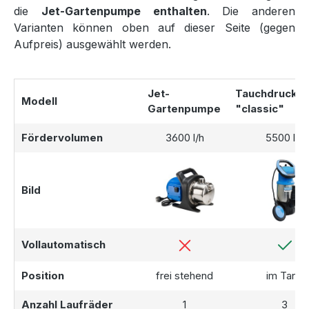
die
Jet-Gartenpumpe enthalten
. Die anderen
Varianten können oben auf dieser Seite (gegen
Förderungen der
Aufpreis) ausgewählt werden.
Regenwassernutzung
Jet-
Tauchdruckp
Viele
Kommunen
und
Gemeinden
fördern die Nutzung
Modell
Gartenpumpe
"classic"
von Regenwasser. Wir empfehlen Ihnen, sich bei Ihrer
Kommune nach möglichen Fördermitteln zu erkundigen, die
Fördervolumen
3600 l/h
5500 l/h
den Kauf und die Installation einer Regenwasseranlage
noch attraktiver machen können.
Bild
Vollautomatisch
Position
frei stehend
im Tank
Anzahl Laufräder
1
3