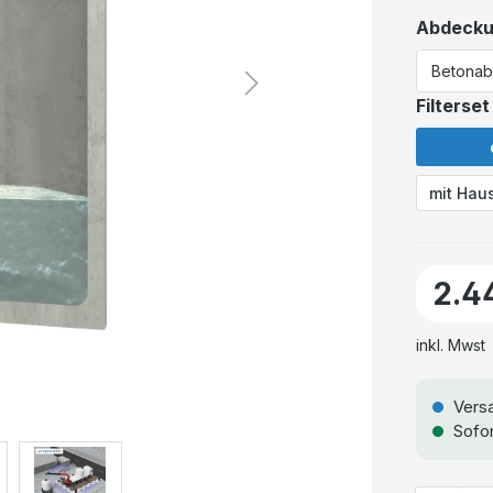
Abdeck
Filterset
mit Hau
2.4
inkl. Mwst
Versa
Sofor