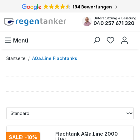
194 Bewertungen
inhalt springen
Unterstützung & Beratung
040 257 671 320
Menü
Startseite
AQa.Line Flachtanks
Flachtank AQa.Line 2000
SALE: -10%
Liter