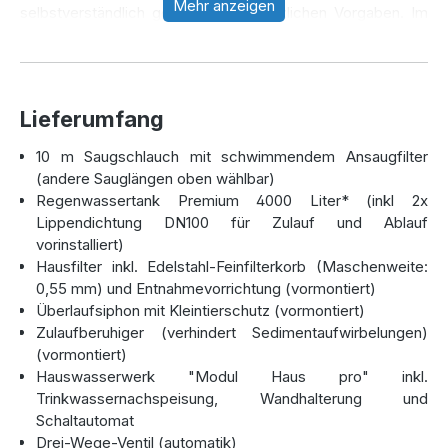
Mehr anzeigen
selbstverständlich gemäß der gesetzlichen Vorgaben. Im
Bedarfsfall (bei leerer Zisterne) schaltet das
Hauswasserwerks automatisch auf Trinkwasserbetrieb um.
Zudem baut das Modul ausreichend Druck auf, um mehrere
Verbraucher innerhalb des Hauses mit Regenwasser zu
Lieferumfang
versorgen und/oder parallel dazu den Garten zu
bewässern.
10 m Saugschlauch mit schwimmendem Ansaugfilter
(andere Sauglängen oben wählbar)
Regenwassertank Premium 4000 Liter* (inkl 2x
Lippendichtung DN100 für Zulauf und Ablauf
vorinstalliert)
Hausfilter inkl. Edelstahl-Feinfilterkorb (Maschenweite:
0,55 mm) und Entnahmevorrichtung (vormontiert)
Überlaufsiphon mit Kleintierschutz (vormontiert)
Zulaufberuhiger (verhindert Sedimentaufwirbelungen)
(vormontiert)
Hauswasserwerk "Modul Haus pro" inkl.
Trinkwassernachspeisung, Wandhalterung und
Schaltautomat
Drei-Wege-Ventil (automatik)