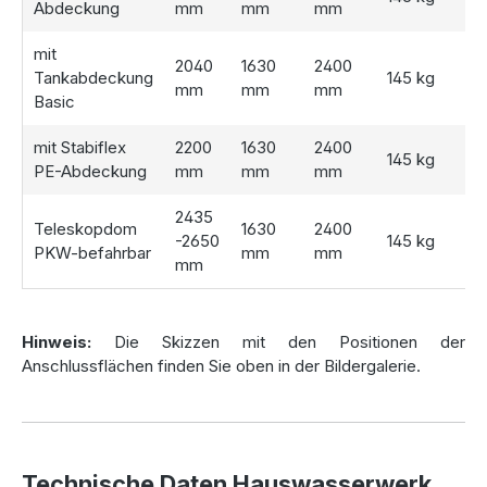
Abdeckung
mm
mm
mm
mit
2040
1630
2400
Tankabdeckung
145 kg
mm
mm
mm
Basic
mit Stabiflex
2200
1630
2400
145 kg
PE-Abdeckung
mm
mm
mm
2435
Teleskopdom
1630
2400
-2650
145 kg
PKW-befahrbar
mm
mm
mm
Hinweis:
Die Skizzen mit den Positionen der
Anschlussflächen finden Sie oben in der Bildergalerie.
Technische Daten Hauswasserwerk