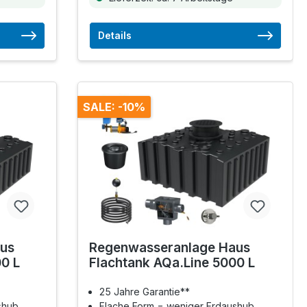
Details
SALE: -10%
us
Regenwasseranlage Haus
0 L
Flachtank AQa.Line 5000 L
25 Jahre Garantie**
shub
Flache Form = weniger Erdaushub