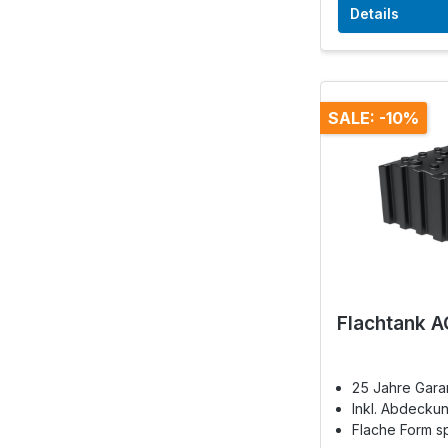
Details
SALE: -10%
Flachtank A
25 Jahre Gara
Inkl. Abdeckun
Flache Form s