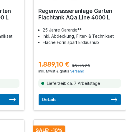
rten
Regenwasseranlage Garten
0 L
Flachtank AQa.Line 4000 L
25 Jahre Garantie**
hnikset
Inkl. Abdeckung, Filter- & Technikset
Flache Form spart Erdaushub
1.889,10 €
2.099,00 €
inkl. Mwst & gratis
Versand
Lieferzeit: ca. 7 Arbeitstage
Details
SALE: -10%