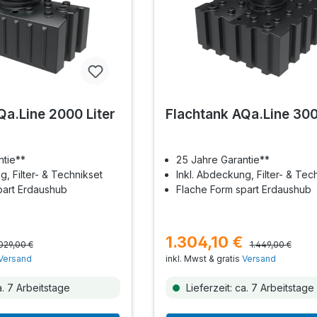
Qa.Line 2000 Liter
Flachtank AQa.Line 300
ntie**
25 Jahre Garantie**
g, Filter- & Technikset
Inkl. Abdeckung, Filter- & Tec
part Erdaushub
Flache Form spart Erdaushub
1.304,10 €
.029,00 €
1.449,00 €
Versand
inkl. Mwst & gratis
Versand
a. 7 Arbeitstage
Lieferzeit: ca. 7 Arbeitstage