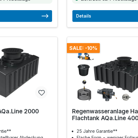
Details
SALE: -10%
AQa.Line 2000
Regenwasseranlage Ha
Flachtank AQa.Line 400
ntie**
25 Jahre Garantie**
rstellbarer Abdeckung
Flache Form = weniger Erdau