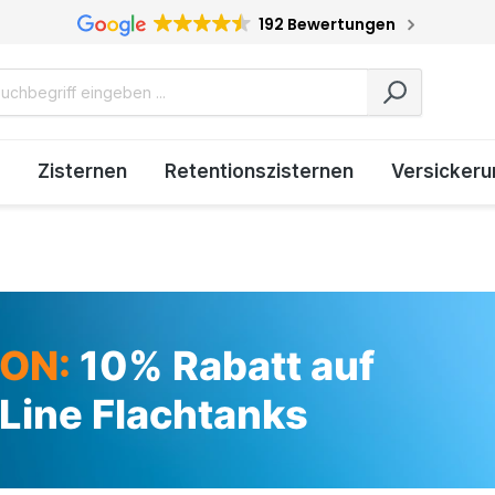
192 Bewertungen
Zisternen
Retentionszisternen
Versickeru
ON:
10% Rabatt auf
Line Flachtanks