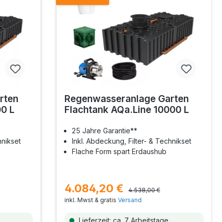
rten
Regenwasseranlage Garten
0 L
Flachtank AQa.Line 10000 L
25 Jahre Garantie**
hnikset
Inkl. Abdeckung, Filter- & Technikset
Flache Form spart Erdaushub
4.084,20 €
4.538,00 €
inkl. Mwst & gratis
Versand
Lieferzeit: ca. 7 Arbeitstage