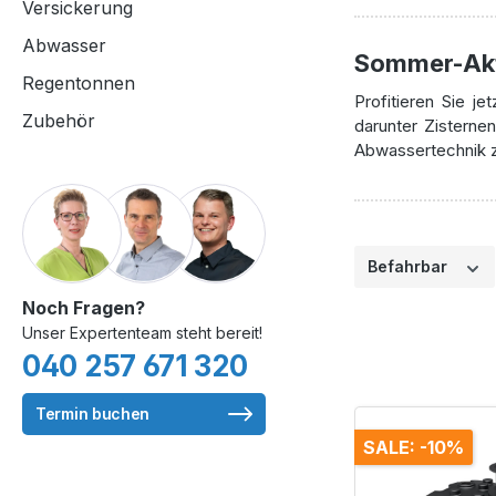
Versickerung
Abwasser
Sommer-Akti
Regentonnen
Profitieren Sie j
Zubehör
darunter Zistern
Abwassertechnik zu
Befahrbar
Noch Fragen?
Unser Expertenteam steht bereit!
040 257 671 320
Termin buchen
SALE: -10%