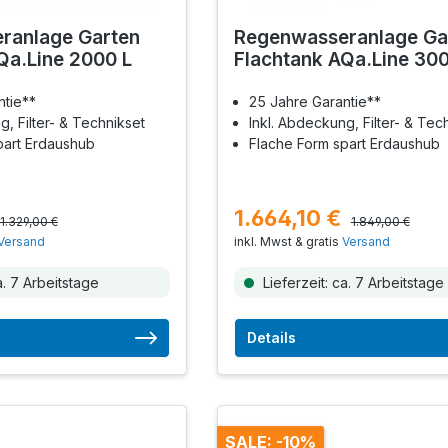
ranlage Garten
Regenwasseranlage Ga
Qa.Line 2000 L
Flachtank AQa.Line 300
ntie**
25 Jahre Garantie**
g, Filter- & Technikset
Inkl. Abdeckung, Filter- & Tec
part Erdaushub
Flache Form spart Erdaushub
1.664,10 €
1.329,00 €
1.849,00 €
Versand
inkl. Mwst & gratis
Versand
a. 7 Arbeitstage
Lieferzeit: ca. 7 Arbeitstage
Details
SALE: -10%