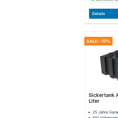
Details
SALE: -10%
Sickertank 
Liter
25 Jahre Gara
Inkl. höhenve