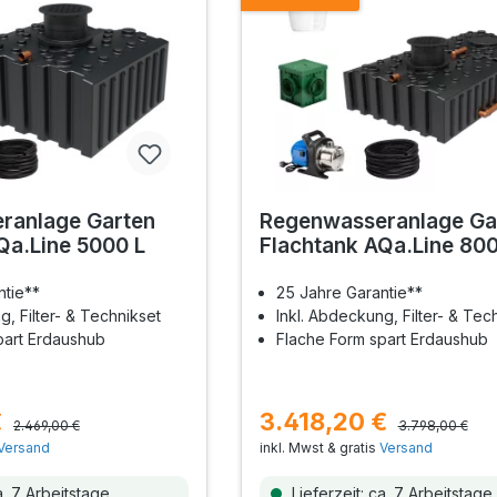
ranlage Garten
Regenwasseranlage Ga
Qa.Line 5000 L
Flachtank AQa.Line 800
ntie**
25 Jahre Garantie**
g, Filter- & Technikset
Inkl. Abdeckung, Filter- & Tec
part Erdaushub
Flache Form spart Erdaushub
€
3.418,20 €
2.469,00 €
3.798,00 €
Versand
inkl. Mwst & gratis
Versand
a. 7 Arbeitstage
Lieferzeit: ca. 7 Arbeitstage