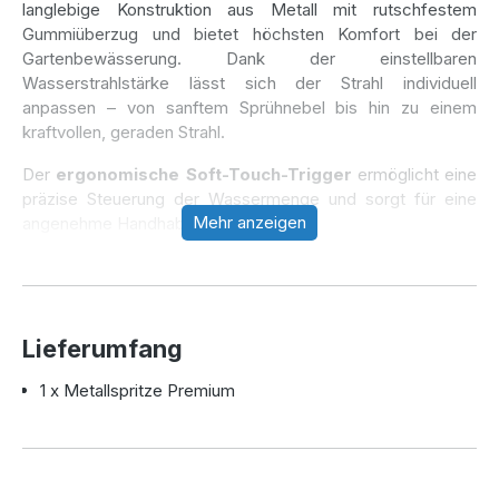
langlebige Konstruktion aus Metall mit rutschfestem
Gummiüberzug und bietet höchsten Komfort bei der
Gartenbewässerung. Dank der einstellbaren
Wasserstrahlstärke lässt sich der Strahl individuell
anpassen – von sanftem Sprühnebel bis hin zu einem
kraftvollen, geraden Strahl.
Der
ergonomische Soft-Touch-Trigger
ermöglicht eine
präzise Steuerung der Wassermenge und sorgt für eine
Mehr anzeigen
angenehme Handhabung.
Mit einer
Maximalleistung von 16 l/min bei 4 bar
ist
diese Brause die ideale Lösung für sämtliche
Bewässerungsaufgaben im Garten.
Lieferumfang
Die perfekte Wahl für eine zuverlässige und flexible
Gartenbewässerung!
1 x Metallspritze Premium