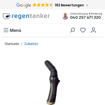
192 Bewertungen
inhalt springen
Unterstützung & Beratung
040 257 671 320
Menü
Startseite
Zubehör