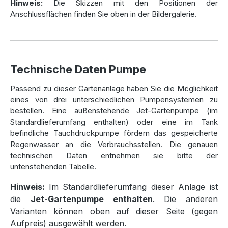
Hinweis:
Die Skizzen mit den Positionen der
Sie die
Liefer
-, Versand
- und
Zahlungsbedingungen
:
Anschlussflächen finden Sie oben in der Bildergalerie.
Mindestdurchfahrtsbreite des Fahrzeugs: 3 m
Mindestdurchfahrtshöhe: 4,3 m
Hindernisfreier Arbeitsbereich bis 6 m Höhe und 11 x 6 m
Breite
Technische Daten Pumpe
Optionale Erweiterungen für Ihre
Passend zu dieser Gartenanlage haben Sie die Möglichkeit
eines von drei unterschiedlichen Pumpensystemen zu
Regenwasseranlage
bestellen. Eine außenstehende Jet-Gartenpumpe (im
Standardlieferumfang enthalten) oder eine im Tank
Passendes Zubehör wie die
Liquid-Check
befindliche Tauchdruckpumpe fördern das gespeicherte
Füllstandsanzeige
oder die
Edelstahl-Wasserzapfsäule
sind
Regenwasser an die Verbrauchsstellen. Die genauen
bei uns ebenfalls erhältlich. Entdecken Sie außerdem unser
technischen Daten entnehmen sie bitte der
umfangreiches Angebot in der Kategorie
Zubehör
oder
untenstehenden Tabelle.
Versickerung
, um Ihre Anlage weiter zu optimieren.
Hinweis:
Im Standardlieferumfang dieser Anlage ist
die
Jet-Gartenpumpe enthalten
. Die anderen
Persönliche Beratung – Wir sind für
Varianten können oben auf dieser Seite (gegen
Sie da
Aufpreis) ausgewählt werden.