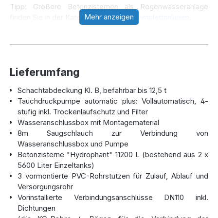
Tipp: Größere Betonzisternen als Regenwasseranlage
Mehr anzeigen
finden Sie in der Kategorie
Zisternen Komplettanlagen
.
Robuste Betonzisternen – Maximale
Stabilität und Langlebigkeit
Lieferumfang
Hergestellt in Deutschland auf modernsten Anlagen,
Schachtabdeckung Kl. B, befahrbar bis 12,5 t
zeichnen sich die Betonzisternen durch ihre monolithische
Tauchdruckpumpe automatic plus: Vollautomatisch, 4-
Konstruktion aus, die ein Vermörteln auf der Baustelle
stufig inkl. Trockenlaufschutz und Filter
überflüssig macht. Mit der richtigen Abdeckung sind die
Wasseranschlussbox mit Montagematerial
Tanks bis zu
40 Tonnen belastbar
und somit auch für
8m Saugschlauch zur Verbindung von
stark befahrene Flächen geeignet. Selbst in schwierigen
Wasseranschlussbox und Pumpe
Bodenformationen wie Lehmböden oder bei Grundwasser
Betonzisterne "Hydrophant" 11200 L (bestehend aus 2 x
stehen die Zisternen sicher und stabil.
5600 Liter Einzeltanks)
3 vormontierte PVC-Rohrstutzen für Zulauf, Ablauf und
Bei sachgerechtem Einbau erhalten Sie eine großzügige
Versorgungsrohr
30-jährige Garantie
auf die Tanks.
Vorinstallierte Verbindungsanschlüsse DN110 inkl.
Dichtungen