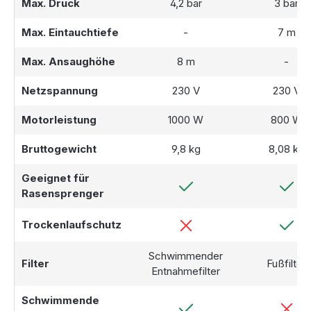
Max. Druck
4,2 bar
3 bar
Max. Eintauchtiefe
-
7 m
Max. Ansaughöhe
8 m
-
Netzspannung
230 V
230 V
Motorleistung
1000 W
800 W
Bruttogewicht
9,8 kg
8,08 kg
Geeignet für
Rasensprenger
Trockenlaufschutz
Schwimmender
Filter
Fußfilter
Entnahmefilter
Schwimmende