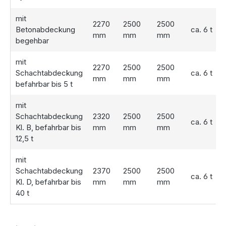
Pumpe oder einer leistungsstarken
Tauchdruckpumpe
mit Trockenlaufschutz
ausgestattet ist. Beide Lösungen
mit
2270
2500
2500
gewährleisten eine komfortable Gartenbewässerung.
Betonabdeckung
ca. 6 t
mm
mm
mm
Zusätzlich enthalten: eine praktische
Schlauchgarnitur
begehbar
mit allen notwendigen Fittingen
.
mit
Besonderheiten:
Falls die angeschlossene Dachfläche
2270
2500
2500
Schachtabdeckung
ca. 6 t
sehr groß ist (z.B. bei einer Halle), können gegen Aufpreis
mm
mm
mm
befahrbar bis 5 t
auch sämtliche Anschlüsse in DN150 montiert werden.
Ebenso ist es möglich, den Vorfilter-Schacht in einer
mit
größeren Version zu bekommen, die für einen höheren
Schachtabdeckung
2320
2500
2500
ca. 6 t
Volumenstrom ausgelegt ist. Bitte sprechen Sie uns
Kl. B, befahrbar bis
mm
mm
mm
diesbezüglich an!
12,5 t
mit
Schnelle Lieferung und einfache
Schachtabdeckung
2370
2500
2500
ca. 6 t
Kl. D, befahrbar bis
mm
mm
mm
Installation
40 t
Die Anlieferung erfolgt direkt in die vorbereitete Baugrube
(sofern die Bedingungen erfüllt sind). Bitte berücksichtigen