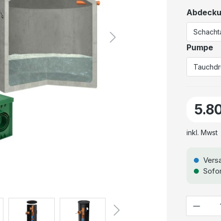
Abdeck
Pumpe
5.8
inkl. Mwst
Versa
Sofor
Anzahl