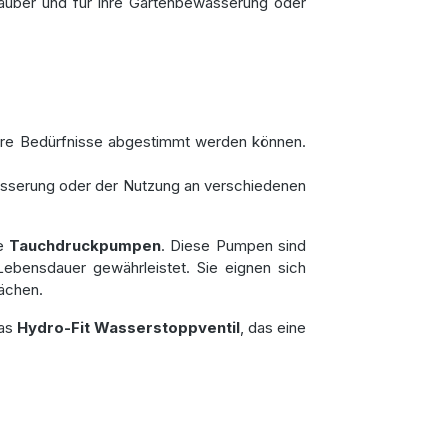
sauber und für Ihre Gartenbewässerung oder
hre Bedürfnisse abgestimmt werden können.
wässerung oder der Nutzung an verschiedenen
re
Tauchdruckpumpen
. Diese Pumpen sind
ebensdauer gewährleistet. Sie eignen sich
ächen.
das
Hydro-Fit Wasserstoppventil
, das eine