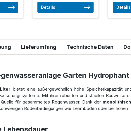
Details
Details
bung
Lieferumfang
Technische Daten
Do
egenwasseranlage Garten Hydrophant
Liter
bietet eine außergewöhnlich hohe Speicherkapazität un
sserungssysteme. Mit ihrer robusten und stabilen Bauweise eig
e Quelle für gesammeltes Regenwasser. Dank der
monolithisc
ter schwierigen Bodenbedingungen wie Lehmboden oder bei hohem
ge Lebensdauer