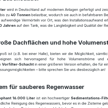
ter
wird in Deutschland auf modernen Anlagen gefertigt und zeic
 bis zu
40 Tonnen
belastbar, wodurch sie auch in befahrbaren B
s aufwendige Vermörteln vor Ort, was den Installationsaufwand e
0 Jahren
auf den Tank, was die Langlebigkeit und Qualität der R
roße Dachflächen und hohe Volumens
oß ist (z.B. bei einer Halle), bieten wir die Möglichkeit, sämt
 eignen sich hervorragend für hohe Volumenströme und er
n
Vorfilter-Schacht
in einer größeren Version erhalten, die für 
ssungsmöglichkeiten – bitte sprechen Sie uns diesbezüglich an!
stem für sauberes Regenwasser
phant 16.000 Liter
ist ein hochwertiger
Sedimentations-Fil
ründliche Reinigung des Regenwassers, bevor es in die Zisterne gel