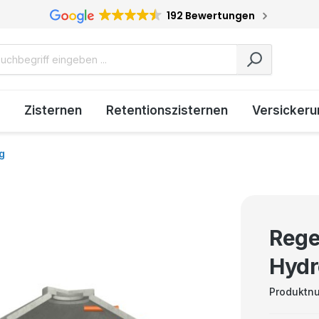
192 Bewertungen
Zisternen
Retentionszisternen
Versickeru
g
Rege
Hydr
Produktn