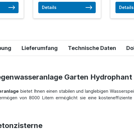
Details
Details
bung
Lieferumfang
Technische Daten
Do
egenwasseranlage Garten Hydrophant
eranlage
bietet Ihnen einen stabilen und langlebigen Wasserspei
rmögen von 8000 Litern ermöglicht sie eine kosteneffizient
etonzisterne