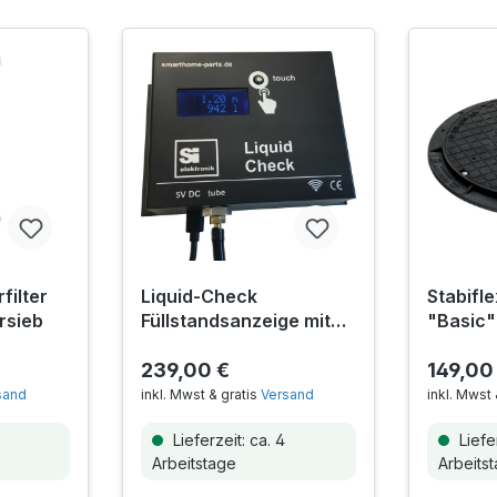
filter
Liquid-Check
Stabifl
ersieb
Füllstandsanzeige mit
"Basic"
Smarthome-Anbindung
Betonzi
239,00 €
Befesti
149,00
sand
inkl. Mwst & gratis
Versand
inkl. Mwst 
Lieferzeit: ca. 4
Liefer
Arbeitstage
Arbeits