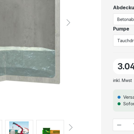
Abdeck
Pumpe
3.0
inkl. Mwst
Versa
Sofor
Anzahl