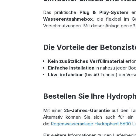
Das praktische
Plug & Play-System
erm
Wasserentnahmebox
, die flexibel im 
Verschmutzungen. Mit dieser Anlage genieße
Die Vorteile der Betonzist
Kein zusätzliches Verfüllmaterial
erfor
Einfache Installation
in nahezu jeder Bo
Lkw-befahrbar
(bis 40 Tonnen) bei Ve
Bestellen Sie Ihre Hydrop
Mit einer
25-Jahres-Garantie
auf den Tan
Alternativ können Sie sich auch für ei
die
Regenwasseranlage Hydrophant 5600 Li
Für weitere Informationen zu den Lieferbe