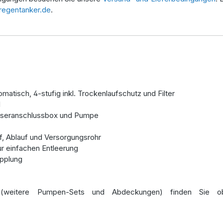
regentanker.de
.
atisch, 4-stufig inkl. Trockenlaufschutz und Filter
l
sseranschlussbox und Pumpe
f, Ablauf und Versorgungsrohr
ur einfachen Entleerung
upplung
weitere Pumpen-Sets und Abdeckungen) finden Sie obe