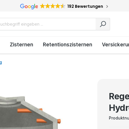
192 Bewertungen
Zisternen
Retentionszisternen
Versickeru
g
Rege
Hydr
Produktn