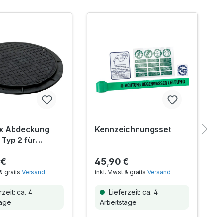
ex Abdeckung
Kennzeichnungsset
 Typ 2 für
sternen inkl.
gungsset
 €
45,90 €
& gratis
Versand
inkl. Mwst & gratis
Versand
zeit: ca. 4
Lieferzeit: ca. 4
tage
Arbeitstage