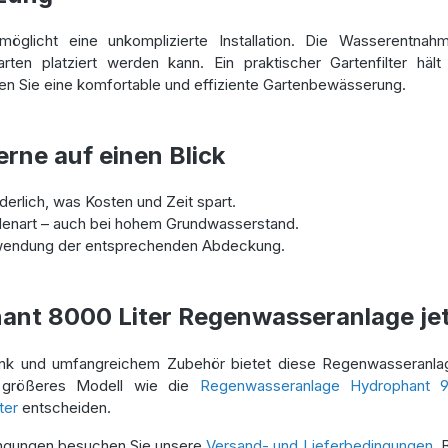
öglicht eine unkomplizierte Installation. Die Wasserentnah
Garten platziert werden kann. Ein praktischer Gartenfilter h
n Sie eine komfortable und effiziente Gartenbewässerung.
erne auf einen Blick
derlich, was Kosten und Zeit spart.
denart – auch bei hohem Grundwasserstand.
rwendung der entsprechenden Abdeckung.
hant 8000 Liter Regenwasseranlage jet
k und umfangreichem Zubehör bietet diese Regenwasseranlage
n größeres Modell wie die
Regenwasseranlage Hydrophant 9
ter
entscheiden.
dingungen besuchen Sie unsere
Versand- und Lieferbedingungen
. 