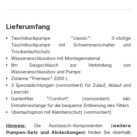
Robuste Zisterne für langjährige
Nutzung
Lieferumfang
Die
Premium Zisterne
wird aus stabilen,
Tauchdruckpumpe "classic": 3-stufige
säurebeständigen Polyethylen im spannungsfreien
Tauchdruckpumpe mit Schwimmerschalter und
Rotationsverfahren hergestellt – ein Verfahren, das für
Trockenlaufschutz
besonders robuste und langlebige Tanks sorgt. Die
Wasseranschlussbox mit Montagematerial
Zisterne ist statisch geprüft und garantiert höchste
8m Saugschlauch zur Verbindung von
Stabilität und Sicherheit. Bei sachgerechtem Einbau
Wasseranschlussbox und Pumpe
gewährt der Hersteller eine
50 Jahre Garantie
auf das
Zisterne "Premium" 2200 L
Produkt.
3 Spezialdichtungen (vormontiert) für Zulauf, Ablauf und
Leerrohr
Perfekte Ausstattung für effiziente
Gartenflter "Comfort" (vormontiert) inkl.
Entnahmestange für die bequeme Entleerung des Filters
Regenwassernutzung
Überlaufsiphon mit Kleintierschutz (vormontiert)
Die
Gartenanlage Premium 2200 L
enthält bereits viele
Hinweis:
Die Austausch-Komponenten (
weitere
nützliche Komponenten, die die Nutzung von Regenwasser
Pumpen-Sets und Abdeckungen
) finden Sie oberhalb
komfortabel und effizient machen: