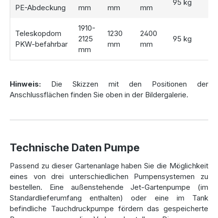
95 kg
PE-Abdeckung
mm
mm
mm
Gartenbewässerung
geeignet sind. Alle Pumpen bieten
Trockenlaufschutz
und können problemlos mit
1910-
Rasensprengern
betrieben werden:
Teleskopdom
1230
2400
2125
95 kg
PKW-befahrbar
mm
mm
Jet-Pumpe (freistehend):
Ideal für eine flexible
mm
Nutzung außerhalb des Tanks.
Tauchdruckpumpe „automatic“:
Diese Pumpe sorgt
für einen besonders leisen und automatisierten Betrieb.
Hinweis:
Die Skizzen mit den Positionen der
Tauchdruckpumpe „automatic plus“:
Mit einer
Anschlussflächen finden Sie oben in der Bildergalerie.
erweiterten Funktionalität für noch mehr Komfort und
Effizienz. Kombinierbar mit dem
Schwimmenden-
Ansaugfilter
.
Tauchdruckpumpe „classic“:
Eine zuverlässige und
kostengünstige Lösung für die Wasserentnahme direkt
Technische Daten Pumpe
aus dem Tank.
Passend zu dieser Gartenanlage haben Sie die Möglichkeit
eines von drei unterschiedlichen Pumpensystemen zu
Flexible Abdeckungen für jede
bestellen. Eine außenstehende Jet-Gartenpumpe (im
Standardlieferumfang enthalten) oder eine im Tank
Anwendung
befindliche Tauchdruckpumpe fördern das gespeicherte