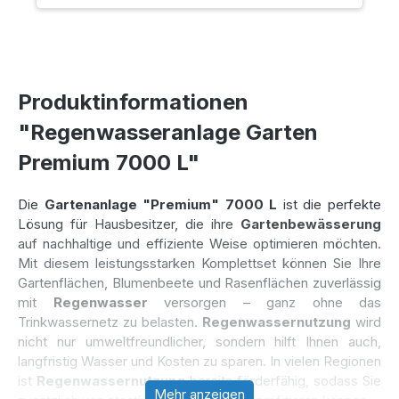
Produktinformationen
"Regenwasseranlage Garten
Premium 7000 L"
Die
Gartenanlage "Premium" 7000 L
ist die perfekte
Lösung für Hausbesitzer, die ihre
Gartenbewässerung
auf nachhaltige und effiziente Weise optimieren möchten.
Mit diesem leistungsstarken Komplettset können Sie Ihre
Gartenflächen, Blumenbeete und Rasenflächen zuverlässig
mit
Regenwasser
versorgen – ganz ohne das
Trinkwassernetz zu belasten.
Regenwassernutzung
wird
nicht nur umweltfreundlicher, sondern hilft Ihnen auch,
langfristig Wasser und Kosten zu sparen. In vielen Regionen
ist
Regenwassernutzung
bereits förderfähig, sodass Sie
Mehr anzeigen