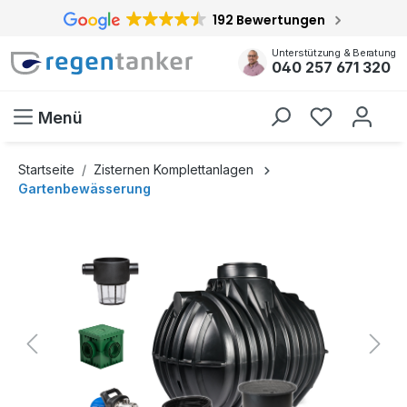
192 Bewertungen
inhalt springen
Unterstützung & Beratung
040 257 671 320
Menü
Startseite
Zisternen Komplettanlagen
Gartenbewässerung