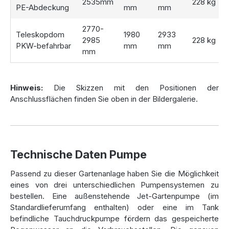
2535mm
228 kg
PE-Abdeckung
mm
mm
für eine effiziente Entwässerung der
Zisterne
und schützt
sie vor Verunreinigungen, die über den Überlauf in den Tank
2770-
gelangen könnten.
Teleskopdom
1980
2933
2985
228 kg
PKW-befahrbar
mm
mm
mm
Optimierte Wasserentnahme –
Flexibilität für Ihre
Hinweis:
Die Skizzen mit den Positionen der
Gartenbewässerung
Anschlussflächen finden Sie oben in der Bildergalerie.
Mit der
Zisterne Premium 7000 L
haben Sie die Wahl
zwischen verschiedenen
Pumpenlösungen
, die perfekt
auf Ihre Bedürfnisse abgestimmt sind. So können Sie
Technische Daten Pumpe
zwischen einer
Jet-Pumpe
für flexible Anwendungen oder
einer leistungsstarken
Tauchdruckpumpe
für eine
Passend zu dieser Gartenanlage haben Sie die Möglichkeit
besonders leise und automatische Bewässerung wählen.
eines von drei unterschiedlichen Pumpensystemen zu
Die
Wasseranschlussbox
sorgt dafür, dass Sie das
bestellen. Eine außenstehende Jet-Gartenpumpe (im
gesammelte
Regenwasser
schnell und einfach für Ihre
Standardlieferumfang enthalten) oder eine im Tank
Gartenbewässerung nutzen können. Dank der
befindliche Tauchdruckpumpe fördern das gespeicherte
durchdachten Ausstattung ist die Installation kinderleicht