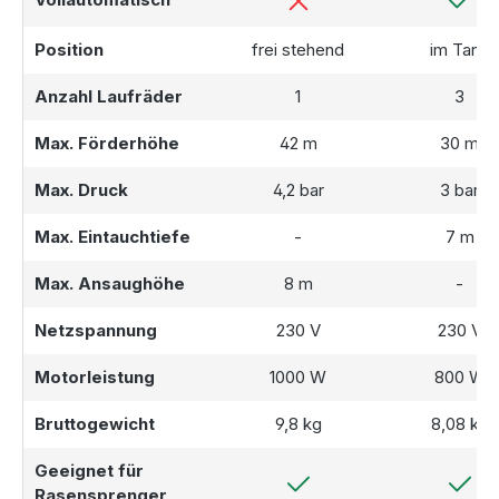
Gartenbewässerung – Alles was Sie
brauchen
Position
frei stehend
im Tank
Die
Zisterne Premium 7000 L
kommt mit allen
Anzahl Laufräder
1
3
Komponenten, die für eine effiziente
Gartenbewässerung
erforderlich sind. Vom
Max. Förderhöhe
42 m
30 m
hochwertigen
Filter
über den praktischen
Überlaufsiphon
bis hin zur
Pumpe
und der
Max. Druck
4,2 bar
3 bar
Wasseranschlussbox
– alles ist perfekt aufeinander
Max. Eintauchtiefe
-
7 m
abgestimmt. Sie müssen nur noch die Komponenten
anschließen, und schon können Sie das gesammelte
Max. Ansaughöhe
8 m
-
Regenwasser
für Ihre Gartenbewässerung nutzen.
Netzspannung
230 V
230 V
Motorleistung
1000 W
800 W
Bruttogewicht
9,8 kg
8,08 kg
Geeignet für
Rasensprenger