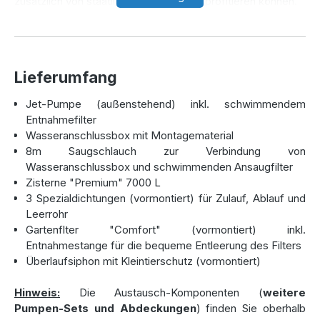
zusätzlich von staatlichen Zuschüssen profitieren können.
Tipp:
Möchten Sie eine größere Zisterne für noch mehr
Regenwasserspeicherung? Dann ist unser
Modell Premium
12.500 Liter
die ideale Wahl für Sie. Falls
Lieferumfang
Sie nach einer platzsparenden Lösung suchen, bieten wir
auch den
Pluvo Plus Flachtank
an – dieser Flachtank ist
Jet-Pumpe (außenstehend) inkl. schwimmendem
besonders für begrenzte Platzverhältnisse geeignet und
Entnahmefilter
ebenso grundwasserstabil.
Wasseranschlussbox mit Montagematerial
8m Saugschlauch zur Verbindung von
Wasseranschlussbox und schwimmenden Ansaugfilter
Langlebige Zisterne – Qualität „Made
Zisterne "Premium" 7000 L
in Germany“
3 Spezialdichtungen (vormontiert) für Zulauf, Ablauf und
Leerrohr
Die
Zisterne "Premium" 7000 L
wird in Deutschland aus
Gartenflter "Comfort" (vormontiert) inkl.
hochwertigem, säurebeständigem Polyethylen gefertigt.
Entnahmestange für die bequeme Entleerung des Filters
Das spannende Rotations-Sinterverfahren sorgt für eine
Überlaufsiphon mit Kleintierschutz (vormontiert)
besonders stabile Struktur der
Zisterne
, die sowohl
statisch geprüft als auch für die Nutzung bei extremen
Hinweis:
Die Austausch-Komponenten (
weitere
Witterungsbedingungen geeignet ist. Diese
Zisterne
Pumpen-Sets und Abdeckungen
) finden Sie oberhalb