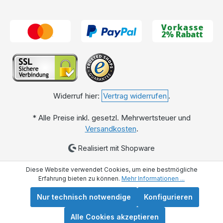
„unter der Woche“ (Mo.-Do.) möglich
. Geben Sie uns
Ihren Wunschtermin einfach bei der Bestellung im
Kommentarfeld an!
Bei Fragen zu Ihrer idealen Abdeckung oder Erweiterung
beraten wir Sie gerne persönlich. Entscheiden Sie sich für
eine umweltfreundliche, kostensparende und langlebige
Lösung mit unserer
Zisterne Premium 12.500 Liter
!
Widerruf hier:
Vertrag widerrufen
.
* Alle Preise inkl. gesetzl. Mehrwertsteuer und
Versandkosten
.
Realisiert mit Shopware
Diese Website verwendet Cookies, um eine bestmögliche
Erfahrung bieten zu können.
Mehr Informationen ...
Nur technisch notwendige
Konfigurieren
Alle Cookies akzeptieren