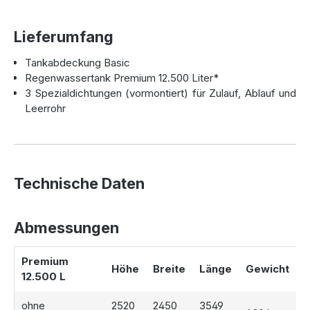
Vorteile auf einen Blick:
Lieferumfang
Robuste Bauweise:
Grundwasser- und
Tankabdeckung Basic
stauwasserbeständig
Regenwassertank Premium 12.500 Liter*
Hochwertige Materialien:
Aus PE-Kunststoff, 100%
3 Spezialdichtungen (vormontiert) für Zulauf, Ablauf und
recyclingfähig und korrosionsbeständig
Leerrohr
Flexibel einsetzbar:
Ideal für Gartenbewässerung,
Löschwasser oder Hausnutzung
Drei vormontierte Anschlüsse (DN100):
Für Zulauf,
Ablauf und Versorgungsleitung
Verschiedene Abdeckungen wählbar:
Je nach
Technische Daten
Einbautiefe und Belastbarkeit
Schnelle & kostenlose Fixtermin Lieferung:
Frei
Bordsteinkante
Abmessungen
50 Jahre Materialgarantie:
Langfristige Sicherheit bei
sachgerechtem Einbau
Premium
Höhe
Breite
Länge
Gewicht
12.500 L
Passende Abdeckungen für jede
ohne
2520
2450
3549