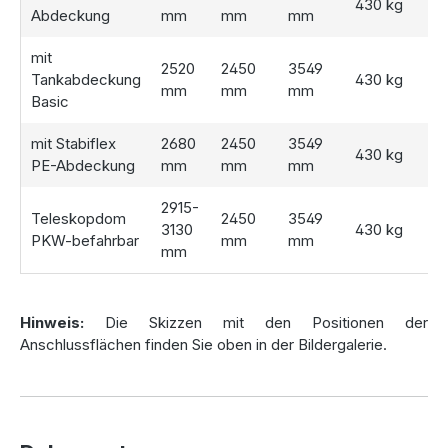
Einbausituation
430 kg
Abdeckung
mm
mm
mm
Bitte beachten Sie:
Die Zisterne wird ohne Abdeckung
mit
2520
2450
3549
geliefert
. Wählen Sie die passende Abdeckung
Tankabdeckung
430 kg
mm
mm
mm
entsprechend Ihrer Anforderungen:
Basic
Stülpdeckel "Basic"
– Aus Polyethylen, für begehbare
mit Stabiflex
2680
2450
3549
430 kg
Bereiche bis 80 kg belastbar
PE-Abdeckung
mm
mm
mm
Stabiflex PE-Abdeckung
– TÜV-geprüfte
Kindersicherheit, rutschhemmend, belastbar bis 200 kg
2915-
Teleskopdom
2450
3549
Teleskopdom (PKW-befahrbar)
– Höhenverstellbar
3130
430 kg
PKW-befahrbar
mm
mm
mit einer Radlast bis 600 kg, ideal für Einfahrten
mm
Einsatzmöglichkeiten und
Hinweis:
Die Skizzen mit den Positionen der
Erweiterungen
Anschlussflächen finden Sie oben in der Bildergalerie.
Unsere
Zisterne Premium 12.500 Liter
kann dank
modularer Kopplung auch als
Löschwassertank
in
Baugebieten genutzt werden. Mehrere Zisternen lassen