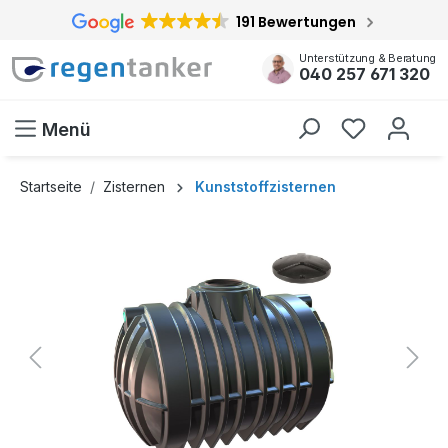
191 Bewertungen
inhalt springen
Unterstützung & Beratung
040 257 671 320
Menü
Startseite
Zisternen
Kunststoffzisternen