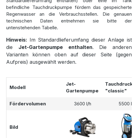
Standardlieferumfang enthalten) oder eine im Tank
Gartenbewässerung und schützt empfindliche Pflanzen vor
befindliche Tauchdruckpumpe fördern das gespeicherte
den Auswirkungen von kalkhaltigem Leitungswasser.
Regenwasser an die Verbrauchsstellen. Die genauen
technischen Daten entnehmen sie bitte der
untenstehenden Tabelle.
Bestellen Sie Ihre Regenwasseranlage
Hinweis:
Im Standardlieferumfang dieser Anlage ist
jetzt!
die
Jet-Gartenpumpe enthalten
. Die anderen
Varianten können oben auf dieser Seite (gegen
Die Smart 12000 Liter Regenwasseranlage ist bei uns
Aufpreis) ausgewählt werden.
einfach und bequem bestellbar. Nutzen Sie flexible
Zahlungsoptionen wie PayPal, Vorkasse mit 2 % Skonto
oder Kauf auf Rechnung. Der Versand ist für Sie kostenlos,
und unser Kundenservice steht Ihnen bei Fragen jederzeit
Jet-
Tauchdruckp
Modell
telefonisch oder per E-Mail zur Verfügung.
Gartenpumpe
"classic"
Fördervolumen
3600 l/h
5500 l/h
Bild