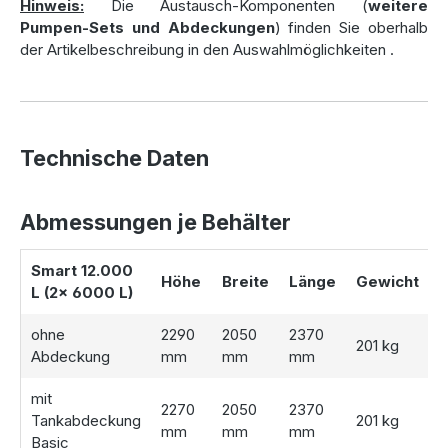
Hinweis:
Die Austausch-Komponenten (
weitere
Pumpen-Sets und Abdeckungen
) finden Sie oberhalb
Ein hochwertiger Gartenfilter
: Hält Laub und groben
der Artikelbeschreibung in den Auswahlmöglichkeiten
.
Schmutz zurück, um die Wasserqualität in der Zisterne zu
gewährleisten.
Flexible Abdeckungsoptionen
: Wählen Sie zwischen
der Basic-Abdeckung, der TÜV-geprüften Stabiflex PE-
Abdeckung (bis 200 kg belastbar) oder dem
Technische Daten
Teleskopdom, der PKW-befahrbar ist (bis 600 kg
Radlast).
Wählbare Pumpensysteme
: Entscheiden Sie sich
Abmessungen je Behälter
zwischen der freistehenden Jet-Pumpe oder den
stationären Tauchdruckpumpen „classic“, „automatic“
Smart 12.000
oder „automatic plus“. Jede Tauchdruckpumpe ist mit
Höhe
Breite
Länge
Gewicht
L (2x 6000 L)
einem Trockenlaufschutz ausgestattet und sorgt für eine
zuverlässige Wasserentnahme.
ohne
2290
2050
2370
Wasseranschlussbox
: Die praktische Box ermöglicht
201 kg
Abdeckung
mm
mm
mm
eine saubere und geordnete Wasserentnahme und passt
sich mit ihrer grünen Farbe harmonisch in den Garten ein.
mit
2270
2050
2370
Tankabdeckung
201 kg
mm
mm
mm
Basic