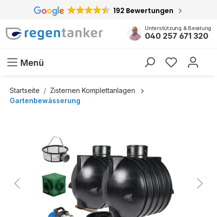
192 Bewertungen
inhalt springen
Unterstützung & Beratung
040 257 671 320
Menü
Startseite
Zisternen Komplettanlagen
Gartenbewässerung