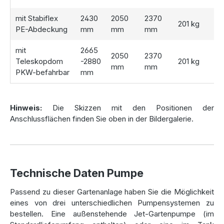
Flexibilität für jede Einbausituation
mit Stabiflex
2430
2050
2370
201 kg
ie beiden Tanks sind modular miteinander verbunden und
PE-Abdeckung
mm
mm
mm
ermöglichen eine flexible Installation. Diese Anlage eignet
sich hervorragend für große Dachflächen und Gärten mit
mit
2665
2050
2370
hohem Wasserbedarf. Falls Sie nach einer Alternative
Teleskopdom
-2880
201 kg
mm
mm
suchen, entdecken Sie unsere weiteren Modelle:
PKW-befahrbar
mm
Die
Einzel-Zisterne Smart 6000 Liter
für kleinere
Projekte.
Hinweis:
Die Skizzen mit den Positionen der
Die
Regenwasseranlage Smart 8000 Liter
, falls Sie
Anschlussflächen finden Sie oben in der Bildergalerie.
weniger Kapazität benötigen.
Den
Pluvo Plus Flachtank 5000 Liter
– platzsparend und
ideal für Grundstücke mit begrenztem Platzangebot.
Technische Daten Pumpe
Nachhaltigkeit leicht gemacht
Passend zu dieser Gartenanlage haben Sie die Möglichkeit
Die Nutzung von Regenwasser schont nicht nur die
eines von drei unterschiedlichen Pumpensystemen zu
Umwelt, sondern reduziert auch Ihre Wasserrechnung.
bestellen. Eine außenstehende Jet-Gartenpumpe (im
Regenwasser eignet sich hervorragend für die