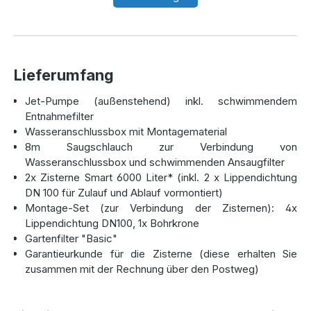
Eine Zisterne, die hält, was sie
verspricht
Mit Abmessungen von jeweils 2290 mm Höhe, 2050 mm
Lieferumfang
Breite und 2370 mm Länge sowie einem Gewicht von 201
Jet-Pumpe (außenstehend) inkl. schwimmendem
kg pro Tank, lässt sich die Zisterne unkompliziert
Entnahmefilter
unterirdisch installieren. Die monolithische Konstruktion
Wasseranschlussbox mit Montagematerial
ohne Schweißnähte sorgt für absolute Dichtheit und
8m Saugschlauch zur Verbindung von
Stabilität – auch bei schwierigen Bodenverhältnissen. Dank
Wasseranschlussbox und schwimmenden Ansaugfilter
der vormontierten DN100-Anschlüsse für Zulauf, Überlauf
2x Zisterne Smart 6000 Liter* (inkl. 2 x Lippendichtung
und Technikleitung ist die Installation einfach und schnell
DN 100 für Zulauf und Ablauf vormontiert)
umsetzbar.
Montage-Set (zur Verbindung der Zisternen): 4x
Lippendichtung DN100, 1x Bohrkrone
Perfekt abgestimmtes Zubehör für
Gartenfilter "Basic"
Garantieurkunde für die Zisterne (diese erhalten Sie
Ihre Regenwasseranlage
zusammen mit der Rechnung über den Postweg)
Das Komplettset enthält alles, was Sie für eine effiziente
Nutzung benötigen. Dazu gehört: