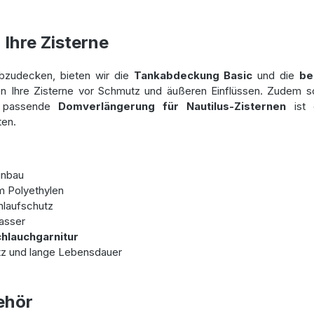
Ihre Zisterne
bzudecken, bieten wir die
Tankabdeckung Basic
und die
be
n Ihre Zisterne vor Schmutz und äußeren Einflüssen. Zudem so
ie passende
Domverlängerung für Nautilus-Zisternen
ist 
ten.
inbau
m Polyethylen
nlaufschutz
asser
hlauchgarnitur
tz und lange Lebensdauer
ehör