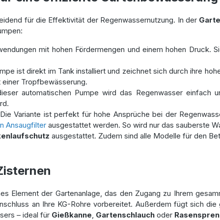
eidend für die Effektivität der Regenwassernutzung. In der
Gart
Pumpen:
 Anwendungen mit hohen Fördermengen und einem hohen Druck. Si
mpe ist direkt im Tank installiert und zeichnet sich durch ihre hoh
mit einer Tropfbewässerung.
 dieser automatischen Pumpe wird das Regenwasser einfach un
rd.
 Die Variante ist perfekt für hohe Ansprüche bei der Regenwas
Ansaugfilter
ausgestattet werden. So wird nur das sauberste W
enlaufschutz
ausgestattet. Zudem sind alle Modelle für den Be
isternen
ches Element der Gartenanlage, das den Zugang zu Ihrem gesamm
schluss an Ihre KG-Rohre vorbereitet. Außerdem fügt sich die gr
ers – ideal für
Gießkanne
,
Gartenschlauch
oder
Rasenspren