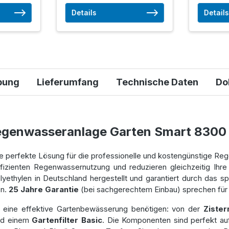
Details
Details
bung
Lieferumfang
Technische Daten
Do
egenwasseranlage Garten Smart 8300
ie perfekte Lösung für die professionelle und kostengünstige Re
effizienten Regenwassernutzung und reduzieren gleichzeitig Ih
ethylen in Deutschland hergestellt und garantiert durch das sp
on.
25 Jahre Garantie
(bei sachgerechtem Einbau) sprechen für d
ür eine effektive Gartenbewässerung benötigen: von der
Zister
d einem
Gartenfilter Basic
. Die Komponenten sind perfekt au