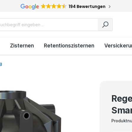
194 Bewertungen
Zisternen
Retentionszisternen
Versickeru
g
Rege
Smar
Produktn