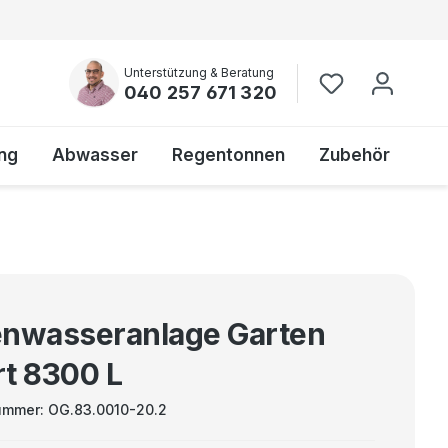
Unterstützung & Beratung
040 257 671 320
ng
Abwasser
Regentonnen
Zubehör
nwasseranlage Garten
t 8300 L
ummer:
OG.83.0010-20.2