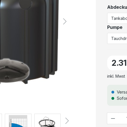
Abdeck
Pumpe
2.3
inkl. Mwst
Versa
Sofor
Anzahl