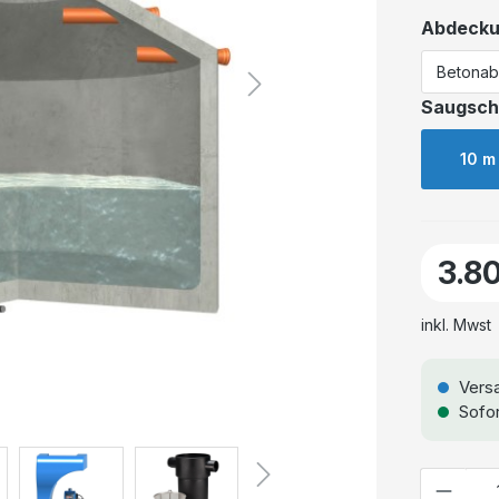
Abdeck
Saugsch
10 m
3.8
inkl. Mwst
Versa
Sofor
Anzahl