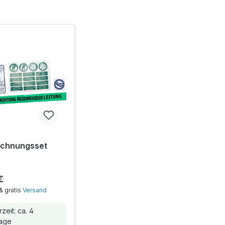
ichnungsset
€
& gratis
Versand
zeit: ca. 4
tage