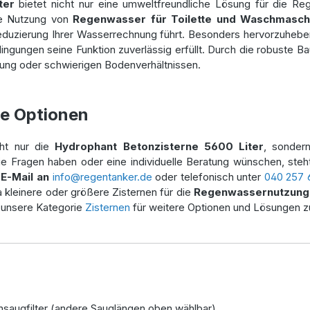
ter
bietet nicht nur eine umweltfreundliche Lösung für die Re
die Nutzung von
Regenwasser für Toilette und Waschmasch
 Reduzierung Ihrer Wasserrechnung führt. Besonders hervorzuhebe
ngungen seine Funktion zuverlässig erfüllt. Durch die robuste Ba
tung oder schwierigen Bodenverhältnissen.
re Optionen
cht nur die
Hydrophant Betonzisterne 5600 Liter
, sonder
Sie Fragen haben oder eine individuelle Beratung wünschen, steh
r
E-Mail an
info@regentanker.de
oder telefonisch unter
040 257 
 kleinere oder größere Zisternen für die
Regenwassernutzung 
 unsere Kategorie
Zisternen
für weitere Optionen und Lösungen 
augfilter (andere Sauglängen oben wählbar)