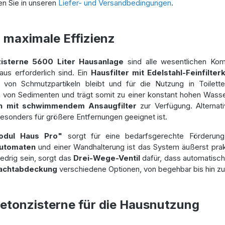
en Sie in unseren
Liefer- und Versandbedingungen
.
maximale Effizienz
isterne 5600 Liter Hausanlage
sind alle wesentlichen Komp
s erforderlich sind. Ein
Hausfilter mit Edelstahl-Feinfilter
von Schmutzpartikeln bleibt und für die Nutzung in Toilet
 von Sedimenten und trägt somit zu einer konstant hohen Wasse
ch mit schwimmendem Ansaugfilter
zur Verfügung. Alternat
esonders für größere Entfernungen geeignet ist.
odul Haus Pro"
sorgt für eine bedarfsgerechte Förderung
automaten
und einer Wandhalterung ist das System äußerst prak
edrig sein, sorgt das
Drei-Wege-Ventil
dafür, dass automatisch
achtabdeckung
verschiedene Optionen, von begehbar bis hin zu 
Betonzisterne für die Hausnutzung