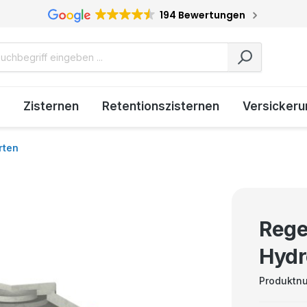
194 Bewertungen
Zisternen
Retentionszisternen
Versickeru
rten
Rege
Hydr
Produktn