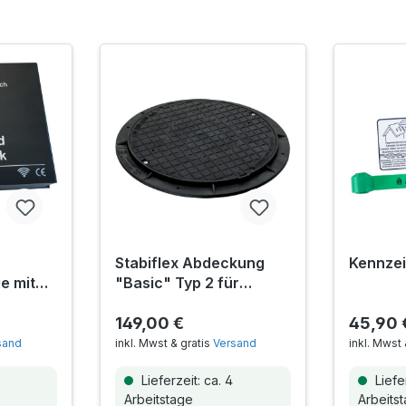
Stabiflex Abdeckung
Kennze
e mit
"Basic" Typ 2 für
indung
Betonzisternen inkl.
Befestigungsset
149,00 €
45,90 
sand
inkl. Mwst & gratis
Versand
inkl. Mwst 
Lieferzeit: ca. 4
Liefer
Arbeitstage
Arbeits