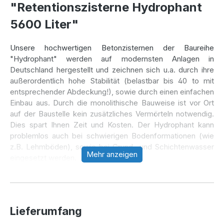
"Retentionszisterne Hydrophant
5600 Liter"
Unsere hochwertigen Betonzisternen der Baureihe
"Hydrophant" werden auf modernsten Anlagen in
Deutschland hergestellt und zeichnen sich u.a. durch ihre
außerordentlich hohe Stabilität (belastbar bis 40 to mit
entsprechender Abdeckung!), sowie durch einen einfachen
Einbau aus. Durch die monolithische Bauweise ist vor Ort
auf der Baustelle kein zusätzliches Vermörteln notwendig.
Dies spart Ihnen Zeit und Kosten. Der Hydrophant kann
problemlos auch bei schwierigen Bodenformationen (wie
z.B. Lehmböden), sowie bei Grund- und Schichtenwasser
Mehr anzeigen
eingesetzt werden.
Bei sachgerechtem Einbau gewährt der Zisternenhersteller
eine Garantie** von 30 Jahren, wodurch eine
jahrzehntelange, sorgenfreie Nutzung sichergestellt ist.
Lieferumfang
Bei unseren Retentionszisternen der Baureihe
"Hydrophant" ist eine beliebige Aufteilung des