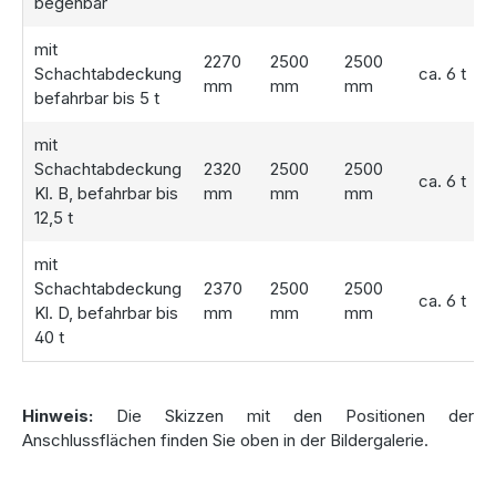
begehbar
Ablaufgeschwindigkeit und die individuelle Aufteilung des
Volumens) und die Retentionszisternen daher nicht dem
mit
gesetzlichen Widerrufsrecht unterliegen.
2270
2500
2500
Schachtabdeckung
ca. 6 t
mm
mm
mm
befahrbar bis 5 t
Die Betonzisterne wird Ihnen direkt bei der Anlieferung in
die Baugrube eingesetzt!
mit
Bitte beachten Sie hierzu aber unbedingt unsere
Schachtabdeckung
2320
2500
2500
Lieferhinweise.
ca. 6 t
Kl. B, befahrbar bis
mm
mm
mm
12,5 t
mit
Schachtabdeckung
2370
2500
2500
ca. 6 t
Kl. D, befahrbar bis
mm
mm
mm
40 t
Hinweis:
Die Skizzen mit den Positionen der
Anschlussflächen finden Sie oben in der Bildergalerie.