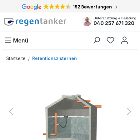
192 Bewertungen
inhalt springen
Unterstützung & Beratung
040 257 671 320
Menü
Startseite
Retentionszisternen