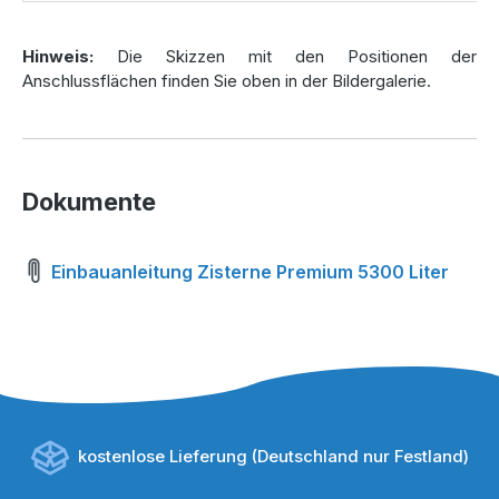
Regenwasser ist eine umweltfreundliche Alternative zu
Hinweis:
Die Skizzen mit den Positionen der
Trinkwasser und perfekt für die Gartenbewässerung
Anschlussflächen finden Sie oben in der Bildergalerie.
geeignet. Mit der
Regenwasserzisterne Premium
5.300 Liter
können Sie genug Wasser speichern, um Ihren
Garten selbst in Trockenperioden grün zu halten.
Regenwasser ist kalkfrei und sanft zu Pflanzen, wodurch
es besonders für empfindliche Blumen und Nutzpflanzen
Dokumente
geeignet ist.
Wer eine Zisterne auch für den Haushalt nutzen möchte,
Einbauanleitung Zisterne Premium 5300 Liter
kann auf die
Hausanlage Premium 5.300
Liter
zurückgreifen. Diese ermöglicht den Anschluss an
Haushaltsgeräte wie Waschmaschinen oder die
Toilettenspülung, um Kosten zu sparen und
Wasserressourcen effizient zu nutzen.
Vorteile der Zisterne Premium 5.300 Liter im
Überblick
kostenlose Lieferung (Deutschland nur Festland)
Höchste Stabilität
durch verstärkte Sicken und robuste