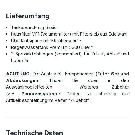
Premium Zisterne
Lieferumfang
Die
Zisterne Premium 5.300 Liter
wird aus Polyethylen
Tankabdeckung Basic
im nahtlosen Rotationsverfahren gefertigt. Durch diese
Hausfilter VF1 (Volumenfilter) mit Filtersieb aus Edelstahl
monolithische Bauweise ist sie zu 100 % wasserdicht und
Überlaufsiphon mit Kleintierschutz
garantiert eine hohe Widerstandsfähigkeit gegen Bruch und
Regenwassertank Premium 5300 Liter*
Rissbildung. Selbst bei schwierigen Bodenverhältnissen,
3 Spezialdichtungen (vormontiert) für Zulauf, Ablauf und
wie Grund- oder Stauwasser, bleibt der
Leerrohr
Regenwassertank
stabil. Die integrierten Verstärkungen
sorgen für zusätzliche Sicherheit und Formstabilität.
ACHTUNG:
Die Austausch-Komponenten (
Filter-Set und
Mit den Abmessungen von 2.375 mm Länge, 1.980 mm
Abdeckungen
) finden Sie oben in den
Breite und 2.400 mm Höhe sowie einem Gewicht von 200
Auswahlmöglichkeiten
. Weiteres Zubehör
kg ist diese
Zisterne
kompakt genug für eine einfache
(z.B.
Pumpensysteme)
finden sie oberhalb der
Installation, aber robust genug, um langfristig zu bestehen.
Artikelbeschreibung im Reiter "Zubehör".
Der Hersteller sichert die Qualität mit einer großzügigen
50-jährigen Garantie
ab.
Flexible Ausstattung für Ihre
Technische Daten