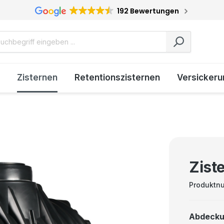
192 Bewertungen
Zisternen
Retentionszisternen
Versickeru
Zist
Produktn
Abdeck