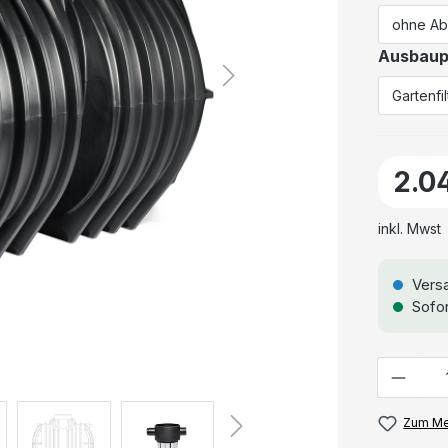
Ausbaup
2.0
inkl. Mwst
Versa
Sofor
Anzahl
Zum Me