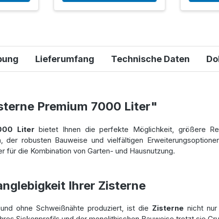
bung
Lieferumfang
Technische Daten
Do
sterne Premium 7000 Liter"
00 Liter
bietet Ihnen die perfekte Möglichkeit, größere R
, der robusten Bauweise und vielfältigen Erweiterungsoptione
r für die Kombination von Garten- und Hausnutzung.
nglebigkeit Ihrer Zisterne
 und ohne Schweißnähte produziert, ist die
Zisterne
nicht nur
hres Sickenprofils und der monolithischen Bauweise trotzt sie G