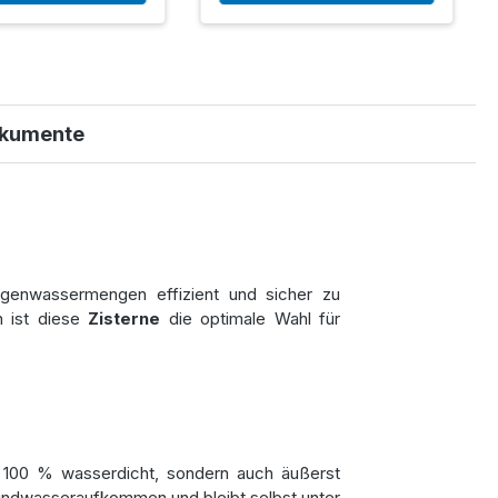
kumente
egenwassermengen effizient und sicher zu
n ist diese
Zisterne
die optimale Wahl für
 100 % wasserdicht, sondern auch äußerst
rundwasseraufkommen und bleibt selbst unter