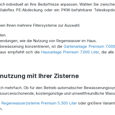
sich individuell an Ihre Bedürfnisse anpassen. Wählen Sie zwisc
Stabiflex PE-Abdeckung oder ein PKW-befahrbarer Teleskopdom,
en Ihnen mehrere Filtersysteme zur Auswahl:
ten.
wendungen, wie die Nutzung von Regenwasser im Haus.
nbewässerung konzentrieren, ist die
Gartenanlage Premium 7.000
aus empfiehlt sich die
Hausanlage Premium 7.000 Liter
, die all
utzung mit Ihrer Zisterne
 gleich mehrfach. Ob für den Betrieb automatischer Bewässerungs
ressourcenschonende, kostengünstige und umweltfreundliche Was
e
Regenwasserzisterne Premium 5.300 Liter
oder größere Variant
n.