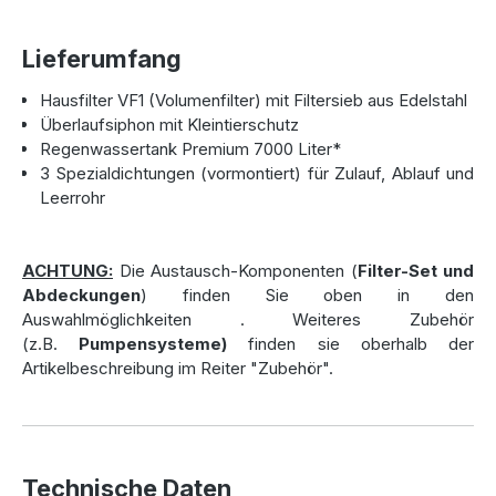
Hergestellt aus hochwertigem Polyethylen und ohne
Schweißnähte produziert, ist die
Zisterne
nicht nur 100 %
wasserdicht, sondern auch äußerst widerstandsfähig
Lieferumfang
gegen Belastungen. Dank ihres Sickenprofils und der
Hausfilter VF1 (Volumenfilter) mit Filtersieb aus Edelstahl
monolithischen Bauweise trotzt sie
Überlaufsiphon mit Kleintierschutz
Grundwasseraufkommen und bleibt selbst unter
Regenwassertank Premium 7000 Liter*
schwierigen Bedingungen stabil. Der Hersteller
3 Spezialdichtungen (vormontiert) für Zulauf, Ablauf und
unterstreicht die Qualität dieser Zisterne mit einer
Leerrohr
beeindruckenden 50-Jahres-Materialgarantie.
Mit einer Länge von 2933 mm, einer Breite von 1980 mm
und einer Höhe von 2375 mm ist die Zisterne ideal für
ACHTUNG:
Die Austausch-Komponenten (
Filter-Set und
größere Projekte. Ihr Gewicht von 228 kg erlaubt dennoch
Abdeckungen
) finden Sie oben in den
eine relativ einfache Handhabung beim Einbau.
Auswahlmöglichkeiten
. Weiteres Zubehör
Vormontierte Anschlüsse (DN100)
für Zulauf, Ablauf
(z.B.
Pumpensysteme)
finden sie oberhalb der
und Leerrohr sorgen dafür, dass die Installation schnell und
Artikelbeschreibung im Reiter "Zubehör".
problemlos erfolgen kann.
Regenwasserzisterne für den Garten –
Technische Daten