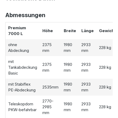
nachhaltig und kostensparend
Die
Nutzung von Regenwasser
mit einer Zisterne bietet
Abmessungen
zahlreiche Vorteile
, die sowohl die Umwelt als auch Ihren
Geldbeutel schonen:
Premium
Höhe
Breite
Länge
Gewicht
7000 L
Kostenersparnis:
Durch die Nutzung von kostenlosem
Regenwasser senken Sie Ihre Wasserrechnungen
ohne
2375
1980
2933
nachhaltig.
228 kg
Abdeckung
mm
mm
mm
Umweltschutz:
Mit einem Regenwassertank reduzieren
Sie den Verbrauch von Trinkwasser und helfen, wertvolle
mit
Ressourcen zu schonen.
2375
1980
2933
Tankabdeckung
228 kg
Schonend für Pflanzen:
Regenwasser ist weicher und
mm
mm
mm
Basic
kalkfrei, wodurch es sich hervorragend für die
Bewässerung eignet.
mit Stabiflex
1980
2933
Unabhängigkeit:
Eine gefüllte Zisterne sorgt dafür,
2535mm
228 kg
PE-Abdeckung
mm
mm
dass Sie auch in trockenen Sommern ausreichend
Wasserreserven für Ihre Gartenbewässerung haben.
2770-
Teleskopdom
1980
2933
2985
228 kg
PKW-befahrbar
mm
mm
mm
Individuelle Ausstattung für Ihre