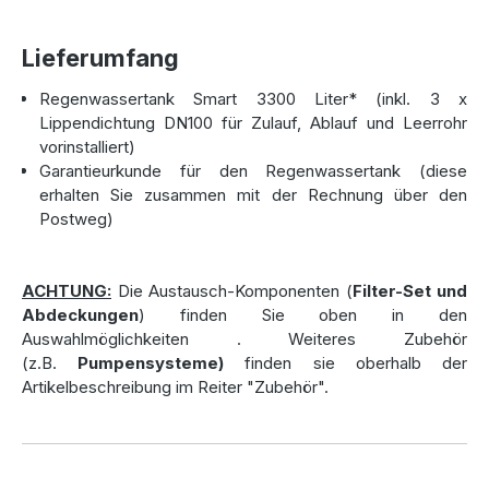
Mit den Maßen von 2070 mm Höhe, 1560 mm Breite und
2400 mm Länge passt die Zisterne auch in kleinere Gärten
Lieferumfang
oder Bereiche mit begrenztem Platzangebot. Trotz ihres
Regenwassertank Smart 3300 Liter* (inkl. 3 x
geringen Gewichts von nur 110 kg bietet sie hervorragende
Lippendichtung DN100 für Zulauf, Ablauf und Leerrohr
Stabilität und ermöglicht eine einfache Installation, selbst
vorinstalliert)
ohne schweres Gerät. Die vorinstallierten Anschlüsse (3 x
Garantieurkunde für den Regenwassertank (diese
DN100 mit Lippendichtung für Zulauf, Ablauf und Leerrohr)
erhalten Sie zusammen mit der Rechnung über den
erleichtern den Anschluss und sparen Zeit. Sollten Sie eine
Postweg)
tiefere Einbauposition wünschen oder bei der Einbauhöhe
flexibel bleiben wollen, empfehlen wir die Verwendung
einer
Domverlängerung
. Diese praktische Erweiterung
ACHTUNG:
Die Austausch-Komponenten (
Filter-Set und
sorgt dafür, dass die Zisterne auch bei größeren
Abdeckungen
) finden Sie oben in den
Einbautiefen problemlos zugänglich bleibt – eine ideale
Auswahlmöglichkeiten
. Weiteres Zubehör
Lösung für flexible Einbausituationen.
(z.B.
Pumpensysteme)
finden sie oberhalb der
Artikelbeschreibung im Reiter "Zubehör".
Abdeckungsoptionen für jede
Einbausituation