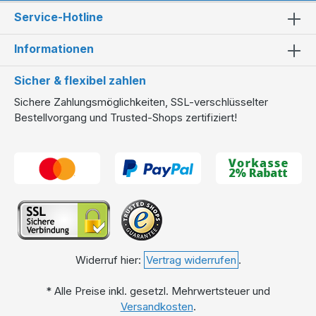
Expertenberatung
Service-Hotline
Haben Sie Fragen zur Auswahl oder
Installation Ihrer
Informationen
neuen Zisterne
? Unsere Experten beraten Sie kostenlos
unter
040 257 671 320
– vor, während und nach Ihrem
Sicher & flexibel zahlen
Kauf. Wir stehen Ihnen bei jedem Schritt zur Seite, um
Sichere Zahlungsmöglichkeiten, SSL-verschlüsselter
sicherzustellen, dass Ihre Regenwasserzisterne optimal für
Bestellvorgang und Trusted-Shops zertifiziert!
Ihre Bedürfnisse geeignet ist.
Widerruf hier:
Vertrag widerrufen
.
* Alle Preise inkl. gesetzl. Mehrwertsteuer und
Versandkosten
.