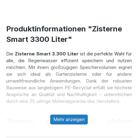
Produktinformationen "Zisterne
Smart 3300 Liter"
Die
Zisterne Smart 3.300 Liter
ist die perfekte Wahl für
alle, die Regenwasser effizient speichern und nutzen
möchten. Mit ihrem großzügigen Speichervolumen eignet
sie sich ideal als Gartenzisterne oder für andere
umweltfreundliche Anwendungen. Dank der robusten
Bauweise aus langlebigem PE-Recyclat erfüllt sie höchste
Ansprüche an Qualität und Nachhaltigkeit – unterstrichen
durch eine 25-jährige Materialgarantie des Herstellers.
Mehr anzeigen
Zisterne schnell und einfach
installiert