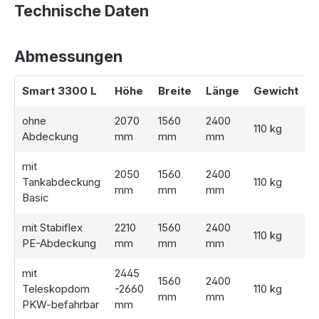
Passen Sie die
Regenwasserzisterne
flexibel an Ihre
Technische Daten
Anforderungen an:
Ohne Abdeckung – Perfekt, wenn bereits eine passende
Abmessungen
Abdeckung vorhanden ist.
Tankabdeckung Basic – Stabile, kindersichere Lösung.
Smart 3300 L
Höhe
Breite
Länge
Gewicht
Stabiflex PE-Abdeckung – TÜV-geprüft und begehbar.
PKW-befahrbarer Teleskopdom – TÜV-geprüft und ideal
ohne
2070
1560
2400
für Einbauorte, die mit Fahrzeugen befahren werden.
110 kg
Abdeckung
mm
mm
mm
mit
2050
1560
2400
Tankabdeckung
110 kg
Optionales Zubehör für Ihre Zisterne
mm
mm
mm
Basic
Erweitern Sie Ihre Zisterne um einen
Gartenfilter
inklusive
mit Stabiflex
2210
1560
2400
110 kg
Entnahmevorrichtung, um die Wasserqualität zu optimieren
PE-Abdeckung
mm
mm
mm
und die Nutzung noch bequemer zu machen. Für eine
umfassende Lösung empfehlen wir die
Garten-
mit
2445
1560
2400
Komplettanlage Smart 3.300 Liter
. Diese enthält eine
Teleskopdom
-2660
110 kg
mm
mm
Wasserpumpe und weitere praktische Komponenten für
PKW-befahrbar
mm
die einfache
Gartenbewässerung
.