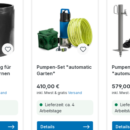
g für
Pumpen-Set "automatic
Pumpen
ernen
Garten"
"automa
Zapfsä
410,00 €
579,00
sand
inkl. Mwst & gratis
Versand
inkl. Mwst 
Lieferzeit: ca. 4
Liefer
Arbeitstage
Arbeits
Details
Details