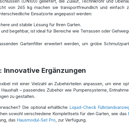
schlüssen (DN100) geliefert, die Zulauf, Technikrohr und Über
von 265 kg machen sie transportfreundlich und einfach zu i
nterschiedliche Einsatzorte angepasst werden:
here und stabile Lösung für Ihren Garten.
und begehbar, ist ideal für Bereiche wie Terrassen oder Gehweg
senden Gartenfilter erweitert werden, um grobe Schmutzpartik
e: Innovative Ergänzungen
lexibel mit einer Vielzahl an Zubehörteilen anpassen, um eine o
m Haushalt – passendes Zubehör wie Pumpensysteme, Entnahmest
ngen zu gestalten.
wachen? Die optional erhältliche
Liquid-Check Füllstandsanzei
en sowohl verschiedene Komplettsets für den Garten, wie das
ung, das
Hausmodul-Set Pro
, zur Verfügung.