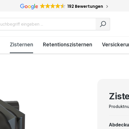
192 Bewertungen
Zisternen
Retentionszisternen
Versickeru
Zist
Produktn
Abdeck