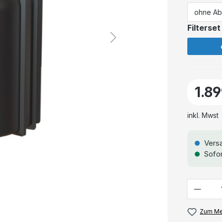
Filterset
1.8
inkl. Mwst
Versa
Sofor
Anzahl
Zum Me